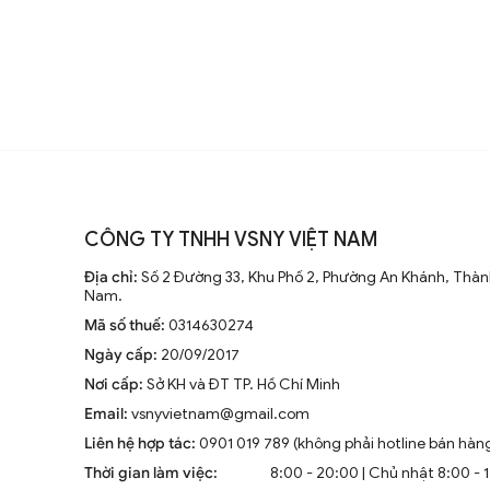
phong cách nội thất.
3.3. Đèn Tường
Đèn tường là loại đèn trang trí giúp tiết 
dịu nhẹ. Đèn tường thường được sử dụng 
làm việc. Những mẫu đèn tường nghệ thuật
một bức tranh sống động.
CÔNG TY TNHH VSNY VIỆT NAM
3.4. Đèn Bàn
Địa chỉ:
Số 2 Đường 33, Khu Phố 2, Phường An Khánh, Thành
Nam.
Đèn bàn không chỉ là nguồn sáng để làm v
Mã số thuế:
0314630274
trí tuyệt vời. Với nhiều thiết kế sáng tạ
Ngày cấp:
20/09/2017
làm việc của bạn.
Nơi cấp:
Sở KH và ĐT TP. Hồ Chí Minh
Email:
vsnyvietnam@gmail.com
3.5. Đèn Sàn
Liên hệ hợp tác:
0901 019 789 (không phải hotline bán hàn
Đèn sàn là loại đèn đứng, thường được bố
Thời gian làm việc:
8:00 - 20:00 | Chủ nhật 8:00 - 