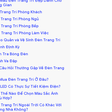
 Mẫu Đèn Trang Trí Đẹp Dành Cho
g Gian
n Trang Trí Phòng Khách
n Trang Trí Phòng Ngủ
n Trang Trí Phòng Bếp
n Trang Trí Phòng Làm Việc
o Quản và Vệ Sinh Đèn Trang Trí
Sinh Định Kỳ
ểm Tra Bóng Đèn
ánh Va Đập
 Câu Hỏi Thường Gặp Về Đèn Trang
n Mua Đèn Trang Trí Ở Đâu?
n LED Có Thực Sự Tiết Kiệm Điện?
m Thế Nào Để Chọn Màu Sắc Ánh
ù Hợp?
 Trang Trí Ngoài Trời Có Khác Với
ng Nhà Không?