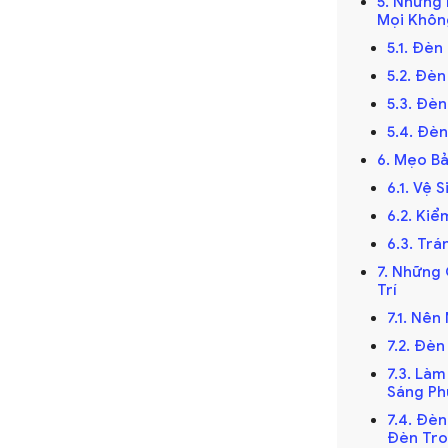
5. Những
Mọi Khôn
ở thành điểm nhấn, thu hút sự chú ý và tạo
5.1. Đè
 thể sử dụng đèn chùm trong phòng khách
5.2. Đè
hệ thuật trong phòng ngủ để thêm phần
5.3. Đè
5.4. Đè
6. Mẹo Bả
 Biến
6.1. Vệ 
6.2. Ki
6.3. Tr
i thiết kế đẹp mắt, cầu kỳ và thường được
7. Những
Trí
Đèn chùm không chỉ cung cấp ánh sáng mà
7.1. Nê
m.
7.2. Đè
7.3. Là
Sáng Ph
ông gian bếp và phòng ăn. Các mẫu đèn thả
7.4. Đèn
Đèn Tro
 đơn giản đến phức tạp, phù hợp với nhiều