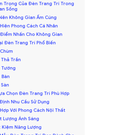
an Trọng Của Đèn Trang Trí Trong
an Sống
o Nên Không Gian Ấm Cúng
ể Hiện Phong Cách Cá Nhân
o Điểm Nhấn Cho Không Gian
ại Đèn Trang Trí Phổ Biến
n Chùm
n Thả Trần
n Tường
n Bàn
n Sàn
Lựa Chọn Đèn Trang Trí Phù Hợp
c Định Nhu Cầu Sử Dụng
ù Hợp Với Phong Cách Nội Thất
ất Lượng Ánh Sáng
ết Kiệm Năng Lượng