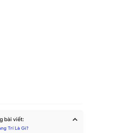
 bài viết:
ang Trí Là Gì?