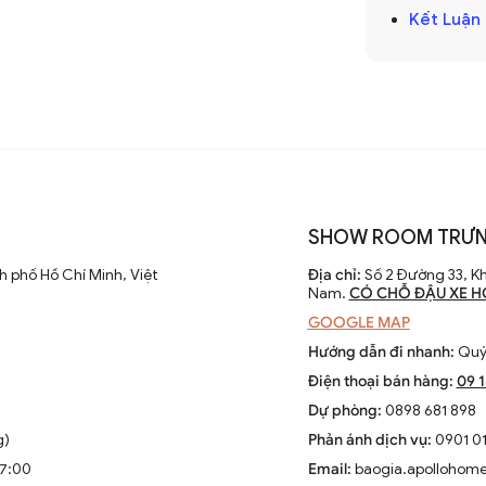
Kết Luận
kiệm không gian và tạo ra ánh sáng mềm mại,
trong các lối đi, phòng ngủ hoặc phòng
 thậm chí còn giúp biến tường trống thành
SHOW ROOM TRƯN
 phố Hồ Chí Minh, Việt
Địa chỉ:
Số 2 Đường 33, Kh
Nam.
CÓ CHỖ ĐẬU XE H
iệc, đọc sách mà còn là một phụ kiện trang
GOOGLE MAP
o, đèn bàn sẽ làm phong phú thêm cho góc
Hướng dẫn đi nhanh:
Quý 
Điện thoại bán hàng:
09 
Dự phòng:
0898 681 898
g)
Phản ánh dịch vụ:
0901 01
 trí ở các góc phòng để tạo ánh sáng cục
17:00
Email:
baogia.apollohom