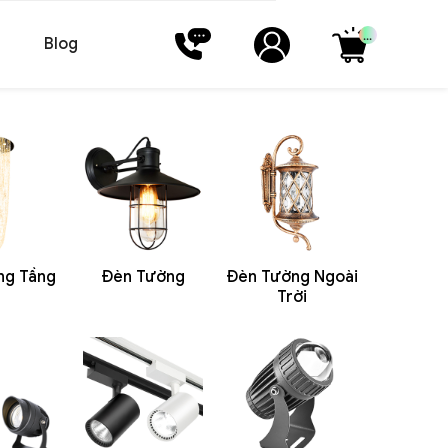
...
Blog
ng Tầng
Đèn Tường
Đèn Tường Ngoài
Trời