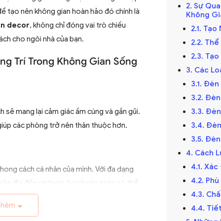
2. Sự Qu
ể tạo nên không gian hoàn hảo đó chính là
Không Gi
n decor
, không chỉ đóng vai trò chiếu
2.1. Tạ
ách cho ngôi nhà của bạn.
2.2. Th
2.3. Tạ
ng Trí Trong Không Gian Sống
3. Các Lo
3.1. Đè
3.2. Đè
 sẽ mang lại cảm giác ấm cúng và gần gũi.
3.3. Đè
giúp các phòng trở nên thân thuộc hơn.
3.4. Đè
3.5. Đè
4. Cách 
4.1. Xá
 phong cách cá nhân của mình. Với đa dạng
4.2. Ph
 hiện đại đến vintage, bạn hoàn toàn có thể
4.3. Ch
 cách riêng của mình.
thêm
4.4. Ti
an