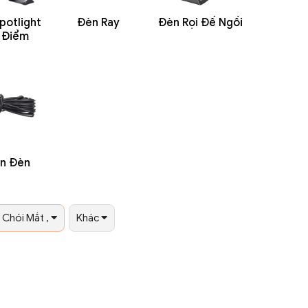
potlight
Đèn Ray
Đèn Rọi Đế Ngồi
u Điểm
ện Đèn
Chói Mắt ,
Khác