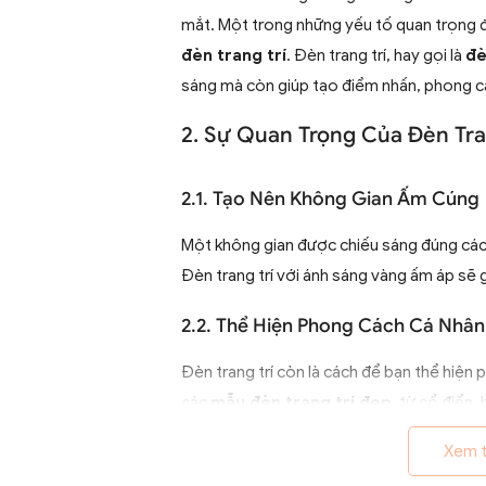
mắt. Một trong những yếu tố quan trọng đ
đèn trang trí
. Đèn trang trí, hay gọi là
đè
sáng mà còn giúp tạo điểm nhấn, phong c
2. Sự Quan Trọng Của Đèn Tra
2.1. Tạo Nên Không Gian Ấm Cúng
Một không gian được chiếu sáng đúng cách
Đèn trang trí với ánh sáng vàng ấm áp sẽ 
2.2. Thể Hiện Phong Cách Cá Nhân
Đèn trang trí còn là cách để bạn thể hiện
các
mẫu đèn trang trí đẹp
, từ cổ điển,
chọn lựa để phù hợp với sở thích và phong
Xem 
2.3. Tạo Điểm Nhấn Cho Không Gi