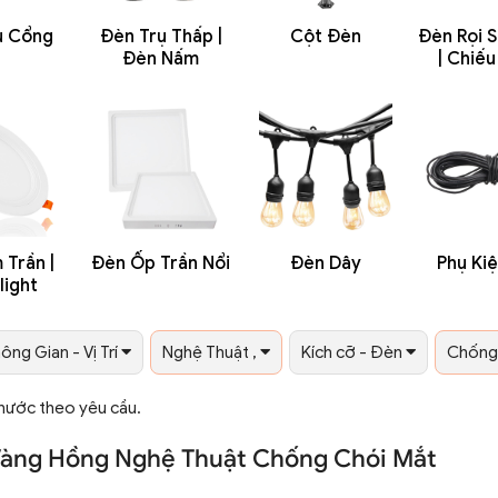
ụ Cổng
Đèn Trụ Thấp |
Cột Đèn
Đèn Rọi S
Đèn Nấm
| Chiế
Trần |
Đèn Ốp Trần Nổi
Đèn Dây
Phụ Ki
light
ông Gian - Vị Trí
Nghệ Thuật ,
Kích cỡ - Đèn
Chống 
Thước theo yêu cầu.
| Vàng Hồng Nghệ Thuật Chống Chói Mắt