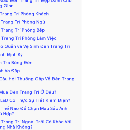
 Mẫu Đèn Trang Trí Đẹp Dành Cho
g Gian
n Trang Trí Phòng Khách
n Trang Trí Phòng Ngủ
n Trang Trí Phòng Bếp
n Trang Trí Phòng Làm Việc
o Quản và Vệ Sinh Đèn Trang Trí
Sinh Định Kỳ
ểm Tra Bóng Đèn
ánh Va Đập
 Câu Hỏi Thường Gặp Về Đèn Trang
n Mua Đèn Trang Trí Ở Đâu?
n LED Có Thực Sự Tiết Kiệm Điện?
m Thế Nào Để Chọn Màu Sắc Ánh
ù Hợp?
 Trang Trí Ngoài Trời Có Khác Với
ng Nhà Không?