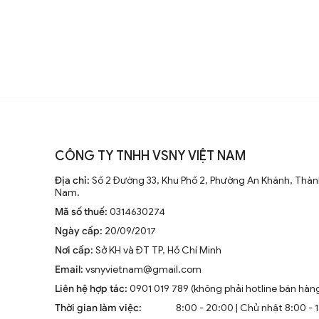
phong cách nội thất.
3.3. Đèn Tường
Đèn tường là loại đèn trang trí giúp tiết 
dịu nhẹ. Đèn tường thường được sử dụng 
làm việc. Những mẫu đèn tường nghệ thuật
một bức tranh sống động.
CÔNG TY TNHH VSNY VIỆT NAM
3.4. Đèn Bàn
Địa chỉ:
Số 2 Đường 33, Khu Phố 2, Phường An Khánh, Thành
Nam.
Đèn bàn không chỉ là nguồn sáng để làm v
Mã số thuế:
0314630274
trí tuyệt vời. Với nhiều thiết kế sáng tạ
Ngày cấp:
20/09/2017
làm việc của bạn.
Nơi cấp:
Sở KH và ĐT TP. Hồ Chí Minh
Email:
vsnyvietnam@gmail.com
3.5. Đèn Sàn
Liên hệ hợp tác:
0901 019 789 (không phải hotline bán hàn
Đèn sàn là loại đèn đứng, thường được bố
Thời gian làm việc:
8:00 - 20:00 | Chủ nhật 8:00 - 