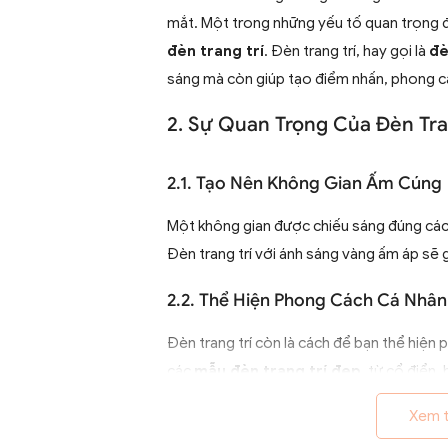
mắt. Một trong những yếu tố quan trọng đ
đèn trang trí
. Đèn trang trí, hay gọi là
đè
sáng mà còn giúp tạo điểm nhấn, phong c
2. Sự Quan Trọng Của Đèn Tra
2.1. Tạo Nên Không Gian Ấm Cúng
Một không gian được chiếu sáng đúng cách
Đèn trang trí với ánh sáng vàng ấm áp sẽ 
2.2. Thể Hiện Phong Cách Cá Nhân
Đèn trang trí còn là cách để bạn thể hiện
các
mẫu đèn trang trí đẹp
, từ cổ điển,
chọn lựa để phù hợp với sở thích và phong
Xem 
2.3. Tạo Điểm Nhấn Cho Không Gi