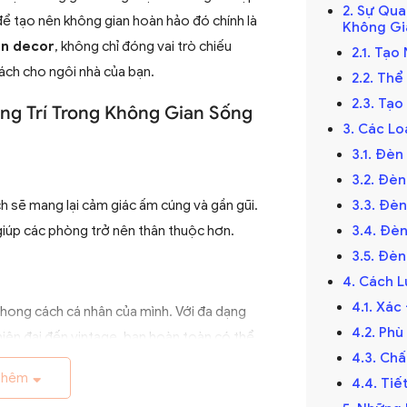
2. Sự Qu
ể tạo nên không gian hoàn hảo đó chính là
Không Gi
n decor
, không chỉ đóng vai trò chiếu
2.1. Tạ
ách cho ngôi nhà của bạn.
2.2. Th
2.3. Tạ
ng Trí Trong Không Gian Sống
3. Các Lo
3.1. Đè
3.2. Đè
 sẽ mang lại cảm giác ấm cúng và gần gũi.
3.3. Đè
giúp các phòng trở nên thân thuộc hơn.
3.4. Đè
3.5. Đè
4. Cách 
4.1. Xá
 phong cách cá nhân của mình. Với đa dạng
4.2. Ph
 hiện đại đến vintage, bạn hoàn toàn có thể
4.3. Ch
 cách riêng của mình.
thêm
4.4. Ti
an