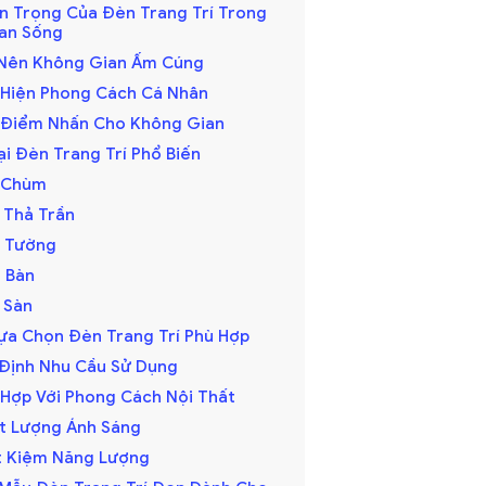
an Trọng Của Đèn Trang Trí Trong
an Sống
o Nên Không Gian Ấm Cúng
ể Hiện Phong Cách Cá Nhân
o Điểm Nhấn Cho Không Gian
ại Đèn Trang Trí Phổ Biến
n Chùm
n Thả Trần
n Tường
n Bàn
n Sàn
Lựa Chọn Đèn Trang Trí Phù Hợp
c Định Nhu Cầu Sử Dụng
ù Hợp Với Phong Cách Nội Thất
ất Lượng Ánh Sáng
ết Kiệm Năng Lượng