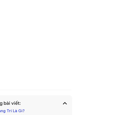
 bài viết:
ang Trí Là Gì?