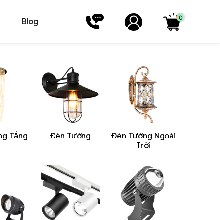
0
Blog
ng Tầng
Đèn Tường
Đèn Tường Ngoài
Trời