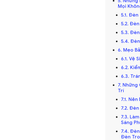
5. Những
Mọi Khôn
ở thành điểm nhấn, thu hút sự chú ý và tạo
5.1. Đè
 thể sử dụng đèn chùm trong phòng khách
5.2. Đè
hệ thuật trong phòng ngủ để thêm phần
5.3. Đè
5.4. Đè
6. Mẹo Bả
 Biến
6.1. Vệ 
6.2. Ki
6.3. Tr
i thiết kế đẹp mắt, cầu kỳ và thường được
7. Những
Trí
Đèn chùm không chỉ cung cấp ánh sáng mà
7.1. Nê
m.
7.2. Đè
7.3. Là
Sáng Ph
ông gian bếp và phòng ăn. Các mẫu đèn thả
7.4. Đèn
Đèn Tro
 đơn giản đến phức tạp, phù hợp với nhiều