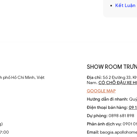
Kết Luận
kiệm không gian và tạo ra ánh sáng mềm mại,
trong các lối đi, phòng ngủ hoặc phòng
 thậm chí còn giúp biến tường trống thành
SHOW ROOM TRƯN
 phố Hồ Chí Minh, Việt
Địa chỉ:
Số 2 Đường 33, Kh
Nam.
CÓ CHỖ ĐẬU XE H
iệc, đọc sách mà còn là một phụ kiện trang
GOOGLE MAP
o, đèn bàn sẽ làm phong phú thêm cho góc
Hướng dẫn đi nhanh:
Quý 
Điện thoại bán hàng:
09 
Dự phòng:
0898 681 898
g)
Phản ánh dịch vụ:
0901 01
 trí ở các góc phòng để tạo ánh sáng cục
17:00
Email:
baogia.apollohom