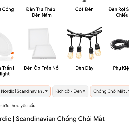
ụ Cổng
Đèn Trụ Thấp |
Cột Đèn
Đèn Rọi S
Đèn Nấm
| Chiế
Trần |
Đèn Ốp Trần Nổi
Đèn Dây
Phụ Ki
light
| Nordic | Scandinavian ,
Kích cỡ - Đèn
Chống Chói Mắt ,
Thước theo yêu cầu.
ordic | Scandinavian Chống Chói Mắt