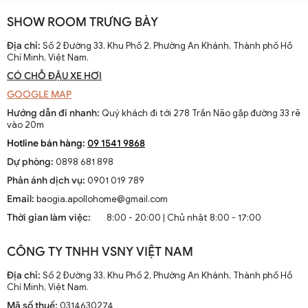
Đèn trang trí còn là cách để bạn thể hiện phong cách cá nhân của
mình. Với đa dạng các
mẫu đèn trang trí đẹp
, từ cổ điển, hiện
SHOW ROOM TRƯNG BÀY
đại đến vintage, bạn hoàn toàn có thể chọn lựa để phù hợp với sở
Địa chỉ:
Số 2 Đường 33, Khu Phố 2, Phường An Khánh, Thành phố Hồ
thích và phong cách riêng của mình.
Chí Minh, Việt Nam.
2.3. Tạo Điểm Nhấn Cho Không Gian
CÓ CHỖ ĐẬU XE HƠI
GOOGLE MAP
Những chiếc đèn có thiết kế độc đáo sẽ trở thành điểm nhấn, thu
hút sự chú ý và tạo ra cảm hứng cho không gian sống. Bạn có thể
Hướng dẫn đi nhanh:
Quý khách đi tới 278 Trần Não gặp đường 33 rẽ
vào 20m
sử dụng đèn chùm trong phòng khách để tạo vẻ sang trọng hoặc
đèn tường nghệ thuật trong phòng ngủ để thêm phần lãng mạn.
Hotline bán hàng:
09 1541 9868
3. Các Loại Đèn Trang Trí Phổ Biến
Dự phòng:
0898 681 898
Phản ánh dịch vụ:
0901 019 789
3.1. Đèn Chùm
Email:
baogia.apollohome@gmail.com
Thời gian làm việc:
8:00 - 20:00 | Chủ nhật 8:00 - 17:00
Đèn chùm là loại đèn trang trí phổ biến với thiết kế đẹp mắt, cầu kỳ
và thường được lắp đặt ở phòng khách hoặc sảnh chính. Đèn chùm
CÔNG TY TNHH VSNY VIỆT NAM
không chỉ cung cấp ánh sáng mà còn tạo ra phong cách sang
trọng, lịch lãm.
Địa chỉ:
Số 2 Đường 33, Khu Phố 2, Phường An Khánh, Thành phố Hồ
Chí Minh, Việt Nam.
3.2. Đèn Thả Trần
Mã số thuế:
0314630274