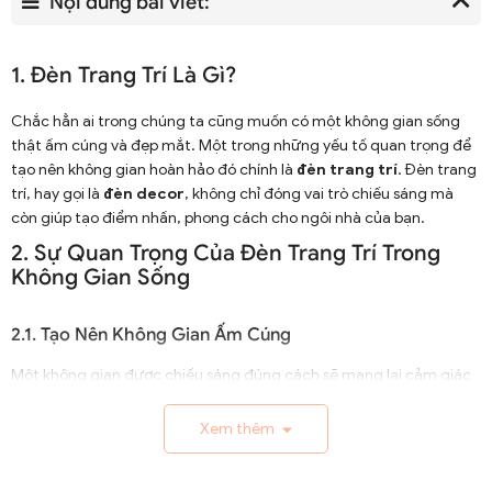
Nội dung bài viết:
1. Đèn Trang Trí Là Gì?
Chắc hẳn ai trong chúng ta cũng muốn có một không gian sống
thật ấm cúng và đẹp mắt. Một trong những yếu tố quan trọng để
tạo nên không gian hoàn hảo đó chính là
đèn trang trí
. Đèn trang
trí, hay gọi là
đèn decor
, không chỉ đóng vai trò chiếu sáng mà
còn giúp tạo điểm nhấn, phong cách cho ngôi nhà của bạn.
2. Sự Quan Trọng Của Đèn Trang Trí Trong
Không Gian Sống
2.1. Tạo Nên Không Gian Ấm Cúng
Một không gian được chiếu sáng đúng cách sẽ mang lại cảm giác
ấm cúng và gần gũi. Đèn trang trí với ánh sáng vàng ấm áp sẽ giúp
các phòng trở nên thân thuộc hơn.
Xem thêm
2.2. Thể Hiện Phong Cách Cá Nhân