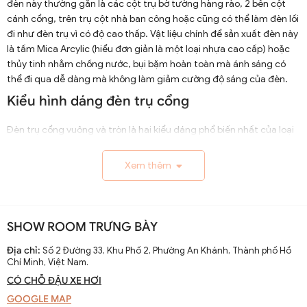
đèn này thường gắn là các cột trụ bờ tường hàng rào, 2 bên cột
cánh cổng, trên trụ cột nhà ban công hoặc cũng có thể làm đèn lối
đi như đèn trụ vì có độ cao thấp. Vật liệu chính để sản xuất đèn này
là tấm Mica Arcylic (hiểu đơn giản là một loại nhựa cao cấp) hoặc
thủy tinh nhằm chống nước, bụi bặm hoàn toàn mà ánh sáng có
thể đi qua dễ dàng mà không làm giảm cường độ sáng của đèn.
Kiểu hình dáng đèn trụ cổng
Đèn trụ cổng vuông và tròn là hai kiểu dáng phổ biến nhất của loại
đèn này. Mỗi hình khối tạo nên một phong cách khác nhau và ảnh
hưởng đến thiết kế ngôi nhà. Dưới đây là các chi tiết cho đèn cổng
Xem thêm
vuông và tròn:
1. Đèn trụ cổng hình vuông
Đèn trụ cổng hình vuông thường được thiết kế với các góc cạnh
SHOW ROOM TRƯNG BÀY
sắc nét, đường nét tỉ mỉ tạo nên vẻ sang trọng, hiện đại.
Địa chỉ:
Số 2 Đường 33, Khu Phố 2, Phường An Khánh, Thành phố Hồ
2. Đèn trụ cổng hình tròn
Chí Minh, Việt Nam.
CÓ CHỖ ĐẬU XE HƠI
Đèn trụ cổng tròn thường được thiết kế với những đường cong
GOOGLE MAP
mềm mại và uyển chuyển hơn so với đèn trụ cổng vuông tạo nên