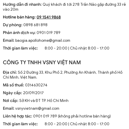
phong cách trang nhã và nhẹ nhàng.
Hướng dẫn đi nhanh:
Quý khách đi tới 278 Trần Não gặp đường 33 rẽ
vào 20m
Chất liệu sản xuất đèn trụ cổng
Hotline bán hàng:
09 1541 9868
Vật liệu để sản xuất đèn trụ cổng cần đảm bảo những yếu tố như
Dự phòng:
0898 681 898
bền bỉ và chịu được thời thiết ngoài trời. Các chất liệu phổ biến để
Phản ánh dịch vụ:
0901 019 789
làm đèn trụ cổng bao gồm:
Email:
baogia.apollohome@gmail.com
1. Kim loại
Thời gian làm việc:
8:00 - 20:00 | Chủ nhật 8:00 - 17:00
Chất liệu kim loại ( đồng, sắt, gang, inox...) giúp đèn trụ cổng có độ
CÔNG TY TNHH VSNY VIỆT NAM
bền cao, chịu lực và cực bền bỉ, chịu được ảnh hưởng của thời tiết,
nắng mưa, đèn có thể sử dụng trong nhiều năm mới phải thay thế.
Địa chỉ:
Số 2 Đường 33, Khu Phố 2, Phường An Khánh, Thành phố Hồ
Chí Minh, Việt Nam.
2. Kính (thủy tinh)
Mã số thuế:
0314630274
Nhờ bề mặt thủy tinh trong suốt của đèn, ánh sáng được phân bổ
Ngày cấp:
20/09/2017
đồng đều và chiếu sáng hết mức công suất. Đặc biệt, lớp kính dày
Nơi cấp:
Sở KH và ĐT TP. Hồ Chí Minh
có thể chịu va đập tốt và kháng nước hoàn toàn.
Email:
vsnyvietnam@gmail.com
3. Mica Acrylic
Liên hệ hợp tác:
0901 019 789 (không phải hotline bán hàng)
Đèn trụ cổng mica acrylic có độ bền cao, khả năng chống chọi với
Thời gian làm việc:
8:00 - 20:00 | Chủ nhật 8:00 - 17:00
thời tiết và sự ăn mòn rất tốt. Hiệu ứng ánh sáng cực mịn và dịu