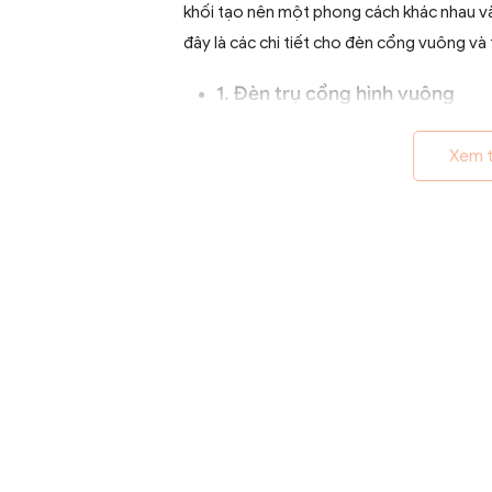
khối tạo nên một phong cách khác nhau và
đây là các chi tiết cho đèn cổng vuông và 
1. Đèn trụ cổng hình vuông
Xem 
Đèn trụ cổng hình vuông thường được thiế
tỉ mỉ tạo nên vẻ sang trọng, hiện đại.
2. Đèn trụ cổng hình tròn
Đèn trụ cổng tròn thường được thiết kế
chuyển hơn so với đèn trụ cổng vuông tạ
Chất liệu sản xuất đèn trụ cổ
Vật liệu để sản xuất đèn trụ cổng cần đảm
thời thiết ngoài trời. Các chất liệu phổ b