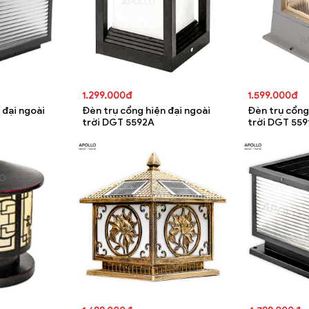
1.299.000đ
1.599.000đ
 đại ngoài
Đèn trụ cổng hiện đại ngoài
Đèn trụ cổng
trời DGT 5592A
trời DGT 559