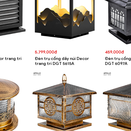
5.799.000đ
459.000đ
r trang trí
Đèn trụ cổng dãy núi Decor
Đèn trụ cổng
trang trí DGT 5615A
DGT 6097A