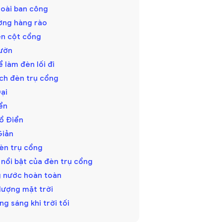
goài ban công
ường hàng rào
ên cột cổng
vườn
ể làm đèn lối đi
ch đèn trụ cổng
Đại
ển
Cổ Điển
Giản
èn trụ cổng
nổi bật của đèn trụ cổng
g nước hoàn toàn
 lượng mặt trời
ng sáng khi trời tối