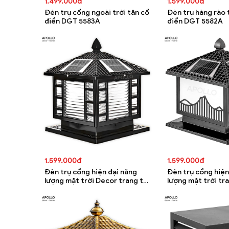
1.499.000đ
1.599.000đ
Đèn trụ cổng ngoài trời tân cổ
Đèn trụ hàng rào 
điển DGT 5583A
điển DGT 5582A
1.599.000đ
1.599.000đ
Đèn trụ cổng hiện đại năng
Đèn trụ cổng hiện
lượng mặt trời Decor trang trí
lượng mặt trời tr
DGT 5676A
5675A