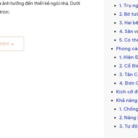
 ảnh hưởng đến thiết kế ngôi nhà. Dưới
1. Trụ n
tròn:
2. Bờ t
3. Hai b
4. Sân 
5. Có th
thêm
t kế với các góc cạnh sắc nét, đường nét
Phong cá
1. Hiện 
2. Cổ Đi
3. Tân 
4. Đơn 
 với những đường cong mềm mại và uyển
Kích cỡ đ
o nên phong cách trang nhã và nhẹ nhàng.
Khả năng 
1. Chốn
ng
2. Năng
3. Tự độ
 bảo những yếu tố như bền bỉ và chịu được
iến để làm đèn trụ cổng bao gồm: