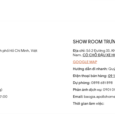
.) giúp đèn trụ cổng có độ bền cao, chịu lực
ời tiết, nắng mưa, đèn có thể sử dụng
SHOW ROOM TRƯN
 phố Hồ Chí Minh, Việt
Địa chỉ:
Số 2 Đường 33, Kh
Nam.
CÓ CHỖ ĐẬU XE H
GOOGLE MAP
Hướng dẫn đi nhanh:
Quý 
 ánh sáng được phân bổ đồng đều và chiếu
Điện thoại bán hàng:
09 
h dày có thể chịu va đập tốt và kháng nước
Dự phòng:
0898 681 898
g)
Phản ánh dịch vụ:
0901 01
17:00
Email:
baogia.apollohom
Thời gian làm việc: