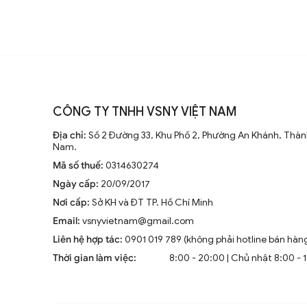
1. Kim loại
Chất liệu kim loại ( đồng, sắt, gang, inox..
và cực bền bỉ, chịu được ảnh hưởng của th
CÔNG TY TNHH VSNY VIỆT NAM
trong nhiều năm mới phải thay thế.
Địa chỉ:
Số 2 Đường 33, Khu Phố 2, Phường An Khánh, Thành
2. Kính (thủy tinh)
Nam.
Mã số thuế:
0314630274
Ngày cấp:
20/09/2017
Nhờ bề mặt thủy tinh trong suốt của đèn,
Nơi cấp:
Sở KH và ĐT TP. Hồ Chí Minh
sáng hết mức công suất. Đặc biệt, lớp kín
Email:
vsnyvietnam@gmail.com
hoàn toàn.
Liên hệ hợp tác:
0901 019 789 (không phải hotline bán hàn
Thời gian làm việc:
8:00 - 20:00 | Chủ nhật 8:00 - 
3. Mica Acrylic