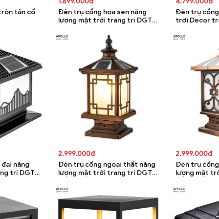
1.699.000đ
4.799.000đ
tròn tân cổ
Đèn trụ cổng hoa sen năng
Đèn trụ cổng
lương mặt trời trang trí DGT
trời Decor t
5679A
5678A
2.999.000đ
2.999.000đ
 đại năng
Đèn trụ cổng ngoại thất năng
Đèn trụ cổng
ang trí DGT
lượng mặt trời trang trí DGT
lượng mặt tr
5674A
5673A