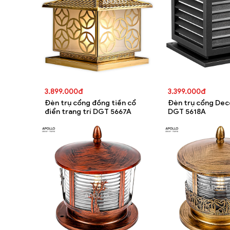
3.899.000đ
3.399.000đ
Đèn trụ cổng đồng tiền cổ
Đèn trụ cổng Deco
điển trang trí DGT 5667A
DGT 5618A