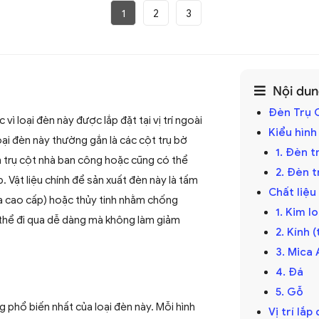
1
2
3
Nội dung
Đèn Trụ C
ì loại đèn này được lắp đặt tại vị trí ngoài
Kiểu hình
 loại đèn này thường gắn là các cột trụ bờ
1. Đèn 
n trụ cột nhà ban công hoặc cũng có thể
2. Đèn 
p. Vật liệu chính để sản xuất đèn này là tấm
Chất liệu
hựa cao cấp) hoặc thủy tinh nhằm chống
1. Kim l
thể đi qua dễ dàng mà không làm giảm
2. Kính 
3. Mica 
4. Đá
5. Gỗ
g phổ biến nhất của loại đèn này. Mỗi hình
Vị trí lắ