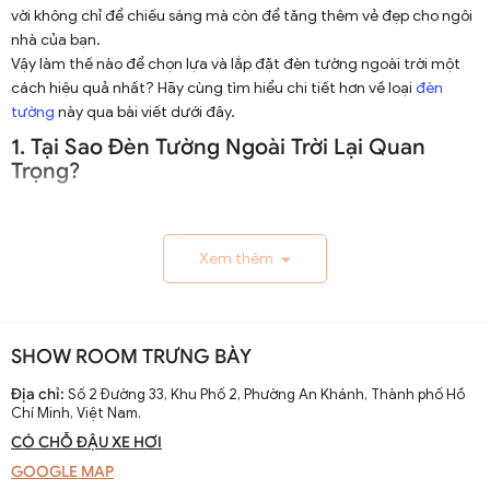
vời không chỉ để chiếu sáng mà còn để tăng thêm vẻ đẹp cho ngôi
nhà của bạn.
Vậy làm thế nào để chọn lựa và lắp đặt đèn tường ngoài trời một
cách hiệu quả nhất? Hãy cùng tìm hiểu chi tiết hơn về loại
đèn
tường
này qua bài viết dưới đây.
1. Tại Sao Đèn Tường Ngoài Trời Lại Quan
Trọng?
Vấn đề ánh sáng ngoài trời không chỉ đơn giản là khía cạnh tiện ích,
mà còn liên quan sâu sắc đến vấn đề thẩm mỹ và an ninh.
Xem thêm
1.1. Chiếu Sáng Và An Ninh
Đèn tường ngoài trời giúp chiếu sáng các không gian thường
xuyên sử dụng như lối đi, sân vườn hay hiên nhà. Ánh sáng giúp bạn
SHOW ROOM TRƯNG BÀY
dễ dàng di chuyển trong đêm và tránh những nguy hiểm tiềm ẩn
như trơn trượt hay các chướng ngại vật. Ngoài ra, ánh sáng mạnh
Địa chỉ:
Số 2 Đường 33, Khu Phố 2, Phường An Khánh, Thành phố Hồ
và ổn định cũng góp phần ngăn chặn các hoạt động không mong
Chí Minh, Việt Nam.
muốn từ bên ngoài.
CÓ CHỖ ĐẬU XE HƠI
1.2. Thẩm Mỹ Và Tính Thẩm Mỹ
GOOGLE MAP