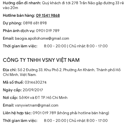
Hướng dẫn đi nhanh:
Quý khách đi tới 278 Trần Não gặp đường 33 rẽ
Một chiếc đèn tường ngoài trời được thiết kế đẹp mắt có thể trở
vào 20m
thành tâm điểm thu hút ánh nhìn. Nó cung cấp không chỉ ánh sáng
Hotline bán hàng:
09 1541 9868
mà còn mang lại vẻ đẹp cho cả ngôi nhà. Việc nổi bật các đường
Dự phòng:
0898 681 898
nét kiến trúc của ngôi nhà bằng ánh sáng định hướng có thể tạo
nên những hiệu ứng đáng kinh ngạc.
Phản ánh dịch vụ:
0901 019 789
Email:
baogia.apollohome@gmail.com
2. Lựa Chọn Đèn Tường Ngoài Trời Phù Hợp
Thời gian làm việc:
8:00 - 20:00 | Chủ nhật 8:00 - 17:00
Trước khi đến với quá trình lắp đặt, việc lựa chọn loại đèn phù hợp
với không gian và nhu cầu của bạn là rất quan trọng.
CÔNG TY TNHH VSNY VIỆT NAM
2.1. Chất Liệu Phù Hợp
Địa chỉ:
Số 2 Đường 33, Khu Phố 2, Phường An Khánh, Thành phố Hồ
Chí Minh, Việt Nam.
Đèn tường ngoài trời thường phải đối mặt với những điều kiện thời
Mã số thuế:
0314630274
tiết khắc nghiệt như mưa, bụi, và nhiệt độ cao. Do đó, lựa chọn
chất liệu bền bỉ là một yếu tố quan trọng. Một số chất liệu phổ biến
Ngày cấp:
20/09/2017
cho đèn tường ngoài trời bao gồm nhôm đúc, thép không gỉ, và
Nơi cấp:
Sở KH và ĐT TP. Hồ Chí Minh
nhựa chịu nhiệt.
Email:
vsnyvietnam@gmail.com
2.2. Đa Dạng Kiểu Dáng
Liên hệ hợp tác:
0901 019 789 (không phải hotline bán hàng)
Thời gian làm việc:
8:00 - 20:00 | Chủ nhật 8:00 - 17:00
Đèn treo:
Thường được sử dụng trong các không gian rộng