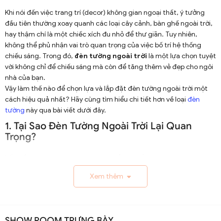
Khi nói đến việc trang trí (decor) không gian ngoại thất, ý tưởng
đầu tiên thường xoay quanh các loại cây cảnh, bàn ghế ngoài trời,
hay thậm chí là một chiếc xích đu nhỏ để thư giãn. Tuy nhiên,
không thể phủ nhận vai trò quan trọng của việc bố trí hệ thống
chiếu sáng. Trong đó,
đèn tường ngoài trời
là một lựa chọn tuyệt
vời không chỉ để chiếu sáng mà còn để tăng thêm vẻ đẹp cho ngôi
nhà của bạn.
Vậy làm thế nào để chọn lựa và lắp đặt đèn tường ngoài trời một
cách hiệu quả nhất? Hãy cùng tìm hiểu chi tiết hơn về loại
đèn
tường
này qua bài viết dưới đây.
1. Tại Sao Đèn Tường Ngoài Trời Lại Quan
Trọng?
Vấn đề ánh sáng ngoài trời không chỉ đơn giản là khía cạnh tiện ích,
mà còn liên quan sâu sắc đến vấn đề thẩm mỹ và an ninh.
Xem thêm
1.1. Chiếu Sáng Và An Ninh
Đèn tường ngoài trời giúp chiếu sáng các không gian thường
xuyên sử dụng như lối đi, sân vườn hay hiên nhà. Ánh sáng giúp bạn
SHOW ROOM TRƯNG BÀY