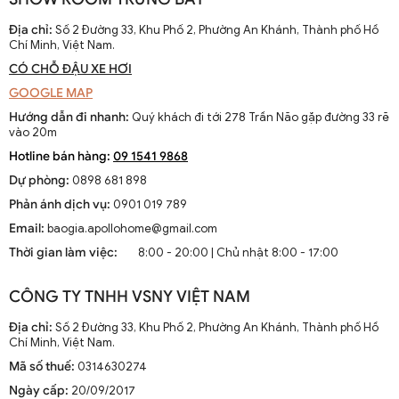
dễ dàng di chuyển trong đêm và tránh những nguy hiểm tiềm ẩn
như trơn trượt hay các chướng ngại vật. Ngoài ra, ánh sáng mạnh
Địa chỉ:
Số 2 Đường 33, Khu Phố 2, Phường An Khánh, Thành phố Hồ
và ổn định cũng góp phần ngăn chặn các hoạt động không mong
Chí Minh, Việt Nam.
muốn từ bên ngoài.
CÓ CHỖ ĐẬU XE HƠI
1.2. Thẩm Mỹ Và Tính Thẩm Mỹ
GOOGLE MAP
Hướng dẫn đi nhanh:
Quý khách đi tới 278 Trần Não gặp đường 33 rẽ
Một chiếc đèn tường ngoài trời được thiết kế đẹp mắt có thể trở
vào 20m
thành tâm điểm thu hút ánh nhìn. Nó cung cấp không chỉ ánh sáng
Hotline bán hàng:
09 1541 9868
mà còn mang lại vẻ đẹp cho cả ngôi nhà. Việc nổi bật các đường
Dự phòng:
0898 681 898
nét kiến trúc của ngôi nhà bằng ánh sáng định hướng có thể tạo
nên những hiệu ứng đáng kinh ngạc.
Phản ánh dịch vụ:
0901 019 789
Email:
baogia.apollohome@gmail.com
2. Lựa Chọn Đèn Tường Ngoài Trời Phù Hợp
Thời gian làm việc:
8:00 - 20:00 | Chủ nhật 8:00 - 17:00
Trước khi đến với quá trình lắp đặt, việc lựa chọn loại đèn phù hợp
với không gian và nhu cầu của bạn là rất quan trọng.
CÔNG TY TNHH VSNY VIỆT NAM
2.1. Chất Liệu Phù Hợp
Địa chỉ:
Số 2 Đường 33, Khu Phố 2, Phường An Khánh, Thành phố Hồ
Chí Minh, Việt Nam.
Đèn tường ngoài trời thường phải đối mặt với những điều kiện thời
Mã số thuế:
0314630274
tiết khắc nghiệt như mưa, bụi, và nhiệt độ cao. Do đó, lựa chọn
chất liệu bền bỉ là một yếu tố quan trọng. Một số chất liệu phổ biến
Ngày cấp:
20/09/2017