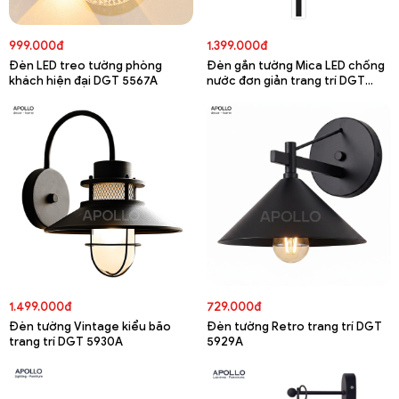
999.000đ
1.399.000đ
Đèn LED treo tường phòng
Đèn gắn tường Mica LED chống
khách hiện đại DGT 5567A
nước đơn giản trang trí DGT
5782A
1.499.000đ
729.000đ
Đèn tường Vintage kiểu bão
Đèn tường Retro trang trí DGT
trang trí DGT 5930A
5929A