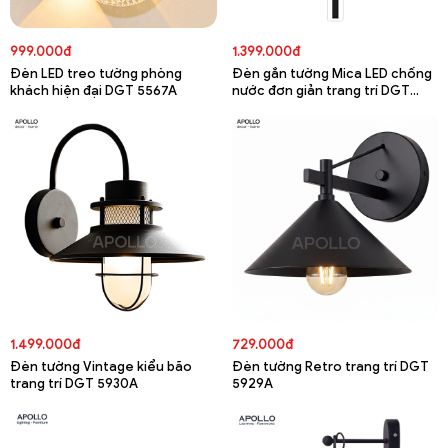
999.000đ
1.399.000đ
Đèn LED treo tường phòng
Đèn gắn tường Mica LED chống
khách hiện đại DGT 5567A
nước đơn giản trang trí DGT
5782A
1.499.000đ
729.000đ
Đèn tường Vintage kiểu bão
Đèn tường Retro trang trí DGT
trang trí DGT 5930A
5929A