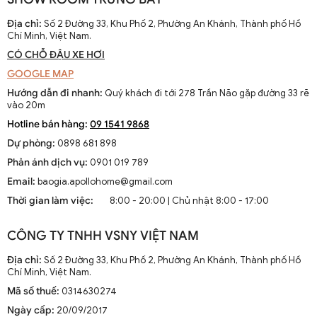
dễ dàng di chuyển trong đêm và tránh những nguy hiểm tiềm ẩn
như trơn trượt hay các chướng ngại vật. Ngoài ra, ánh sáng mạnh
Địa chỉ:
Số 2 Đường 33, Khu Phố 2, Phường An Khánh, Thành phố Hồ
và ổn định cũng góp phần ngăn chặn các hoạt động không mong
Chí Minh, Việt Nam.
muốn từ bên ngoài.
CÓ CHỖ ĐẬU XE HƠI
1.2. Thẩm Mỹ Và Tính Thẩm Mỹ
GOOGLE MAP
Hướng dẫn đi nhanh:
Quý khách đi tới 278 Trần Não gặp đường 33 rẽ
Một chiếc đèn tường ngoài trời được thiết kế đẹp mắt có thể trở
vào 20m
thành tâm điểm thu hút ánh nhìn. Nó cung cấp không chỉ ánh sáng
Hotline bán hàng:
09 1541 9868
mà còn mang lại vẻ đẹp cho cả ngôi nhà. Việc nổi bật các đường
Dự phòng:
0898 681 898
nét kiến trúc của ngôi nhà bằng ánh sáng định hướng có thể tạo
nên những hiệu ứng đáng kinh ngạc.
Phản ánh dịch vụ:
0901 019 789
Email:
baogia.apollohome@gmail.com
2. Lựa Chọn Đèn Tường Ngoài Trời Phù Hợp
Thời gian làm việc:
8:00 - 20:00 | Chủ nhật 8:00 - 17:00
Trước khi đến với quá trình lắp đặt, việc lựa chọn loại đèn phù hợp
với không gian và nhu cầu của bạn là rất quan trọng.
CÔNG TY TNHH VSNY VIỆT NAM
2.1. Chất Liệu Phù Hợp
Địa chỉ:
Số 2 Đường 33, Khu Phố 2, Phường An Khánh, Thành phố Hồ
Chí Minh, Việt Nam.
Đèn tường ngoài trời thường phải đối mặt với những điều kiện thời
Mã số thuế:
0314630274
tiết khắc nghiệt như mưa, bụi, và nhiệt độ cao. Do đó, lựa chọn
chất liệu bền bỉ là một yếu tố quan trọng. Một số chất liệu phổ biến
Ngày cấp:
20/09/2017