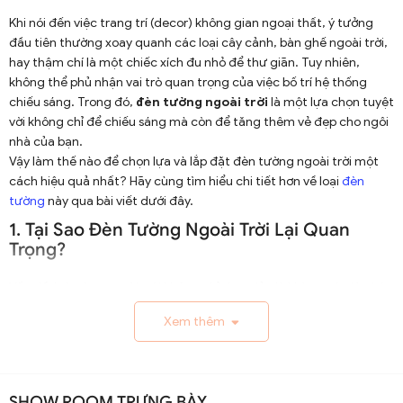
Khi nói đến việc trang trí (decor) không gian ngoại thất, ý tưởng
đầu tiên thường xoay quanh các loại cây cảnh, bàn ghế ngoài trời,
hay thậm chí là một chiếc xích đu nhỏ để thư giãn. Tuy nhiên,
không thể phủ nhận vai trò quan trọng của việc bố trí hệ thống
chiếu sáng. Trong đó,
đèn tường ngoài trời
là một lựa chọn tuyệt
vời không chỉ để chiếu sáng mà còn để tăng thêm vẻ đẹp cho ngôi
nhà của bạn.
Vậy làm thế nào để chọn lựa và lắp đặt đèn tường ngoài trời một
cách hiệu quả nhất? Hãy cùng tìm hiểu chi tiết hơn về loại
đèn
tường
này qua bài viết dưới đây.
1. Tại Sao Đèn Tường Ngoài Trời Lại Quan
Trọng?
Vấn đề ánh sáng ngoài trời không chỉ đơn giản là khía cạnh tiện ích,
mà còn liên quan sâu sắc đến vấn đề thẩm mỹ và an ninh.
Xem thêm
1.1. Chiếu Sáng Và An Ninh
Đèn tường ngoài trời giúp chiếu sáng các không gian thường
xuyên sử dụng như lối đi, sân vườn hay hiên nhà. Ánh sáng giúp bạn
SHOW ROOM TRƯNG BÀY