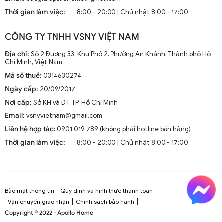
2. Lựa Chọn Đèn Tường Ngoài Trời Phù Hợp
Thời gian làm việc:
8:00 - 20:00 | Chủ nhật 8:00 - 17:00
Trước khi đến với quá trình lắp đặt, việc lựa chọn loại đèn phù hợp
với không gian và nhu cầu của bạn là rất quan trọng.
CÔNG TY TNHH VSNY VIỆT NAM
2.1. Chất Liệu Phù Hợp
Địa chỉ:
Số 2 Đường 33, Khu Phố 2, Phường An Khánh, Thành phố Hồ
Chí Minh, Việt Nam.
Đèn tường ngoài trời thường phải đối mặt với những điều kiện thời
Mã số thuế:
0314630274
tiết khắc nghiệt như mưa, bụi, và nhiệt độ cao. Do đó, lựa chọn
chất liệu bền bỉ là một yếu tố quan trọng. Một số chất liệu phổ biến
Ngày cấp:
20/09/2017
cho đèn tường ngoài trời bao gồm nhôm đúc, thép không gỉ, và
Nơi cấp:
Sở KH và ĐT TP. Hồ Chí Minh
nhựa chịu nhiệt.
Email:
vsnyvietnam@gmail.com
2.2. Đa Dạng Kiểu Dáng
Liên hệ hợp tác:
0901 019 789 (không phải hotline bán hàng)
Thời gian làm việc:
8:00 - 20:00 | Chủ nhật 8:00 - 17:00
Đèn treo:
Thường được sử dụng trong các không gian rộng
lớn như hiên nhà hoặc bên cạnh các bàn ngoài trời.
Đèn gắn:
Đây là loại phổ biến nhất, dễ dàng lắp đặt và có thể
sử dụng trong nhiều loại không gian khác nhau.
Đèn ốp:
Với thiết kế ấn tượng, đèn ốp thường được sử dụng
Bảo mật thông tin
Quy định và hình thức thanh toán
cho các bức tường có diện tích lớn, tạo nên điểm nhấn đặc
Vận chuyển giao nhận
Chính sách bảo hành
biệt cho thiết kế ngoại thất.
Copyright © 2022 - Apollo Home
Đèn áp và đèn vách:
Hai loại đèn này thường được sử dụng