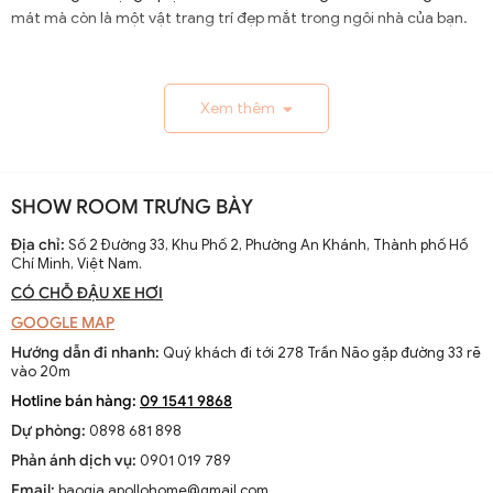
mát mà còn là một vật trang trí đẹp mắt trong ngôi nhà của bạn.
1.1. Lịch Sử và Sự Phát Triển
Xem thêm
Nguồn gốc và xuất xứ của quạt trần cánh dài
Quạt trần cánh dài xuất hiện từ thế kỷ 19, trở thành giải
pháp thông gió hiệu quả ở các khu vực nhiệt đới. Ban đầu
SHOW ROOM TRƯNG BÀY
được làm thủ công và chạy bằng điện từ pin, chúng
nhanh chóng phát triển với sự tiến bộ của công nghệ
Địa chỉ:
Số 2 Đường 33, Khu Phố 2, Phường An Khánh, Thành phố Hồ
Chí Minh, Việt Nam.
điện.
CÓ CHỖ ĐẬU XE HƠI
Sự thay đổi và cải tiến qua các thập kỷ
GOOGLE MAP
Từ những mẫu đơn giản, quạt trần cánh dài đã được cải
Hướng dẫn đi nhanh:
Quý khách đi tới 278 Trần Não gặp đường 33 rẽ
tiến với thiết kế hiện đại, động cơ mạnh mẽ và khả năng
vào 20m
điều chỉnh tốc độ. Các nhà sản xuất không ngừng nghiên
Hotline bán hàng:
09 1541 9868
cứu để nâng cao hiệu suất và thẩm mỹ của sản phẩm.
Dự phòng:
0898 681 898
Xu hướng hiện tại trên thị trường
Phản ánh dịch vụ:
0901 019 789
Hiện nay, quạt trần cánh dài không chỉ là thiết bị làm mát
Email:
baogia.apollohome@gmail.com