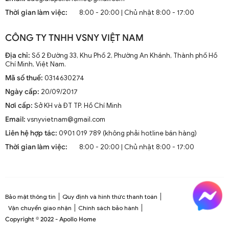
mà còn là phần trang trí sang trọng cho mọi không gian
Thời gian làm việc:
8:00 - 20:00 | Chủ nhật 8:00 - 17:00
sống. Chúng kết hợp công nghệ tiên tiến như điều khiển
từ xa, đèn LED và tích hợp với hệ thống nhà thông minh.
CÔNG TY TNHH VSNY VIỆT NAM
1.2. Cấu Tạo và Nguyên Lý Hoạt Động
Địa chỉ:
Số 2 Đường 33, Khu Phố 2, Phường An Khánh, Thành phố Hồ
Chí Minh, Việt Nam.
Mã số thuế:
0314630274
Cấu trúc tổng thể của quạt trần cánh dài
Ngày cấp:
20/09/2017
Quạt trần cánh dài thường gồm các bộ phận chính: động
Nơi cấp:
Sở KH và ĐT TP. Hồ Chí Minh
cơ, cánh quạt, bộ điều khiển và thân quạt. Các cánh quạt
Email:
vsnyvietnam@gmail.com
được chế tạo từ chất liệu như gỗ, kim loại hoặc
composite để đảm bảo độ bền và hiệu suất.
Liên hệ hợp tác:
0901 019 789 (không phải hotline bán hàng)
Thời gian làm việc:
8:00 - 20:00 | Chủ nhật 8:00 - 17:00
Nguyên lý hoạt động cơ bản
Quạt trần hoạt động dựa trên nguyên lý cung cấp luồng
không khí mát mẻ thông qua sự quay của cánh quạt.
Động cơ điện làm quay các cánh quạt, tạo ra dòng không
Bảo mật thông tin
Quy định và hình thức thanh toán
khí tuần hoàn trong không gian phòng.
Vận chuyển giao nhận
Chính sách bảo hành
Copyright © 2022 - Apollo Home
Công nghệ tiên tiến tích hợp