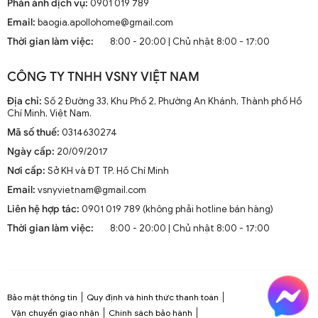
Phản ánh dịch vụ:
0901 019 789
Email:
baogia.apollohome@gmail.com
Thời gian làm việc:
8:00 - 20:00 | Chủ nhật 8:00 - 17:00
CÔNG TY TNHH VSNY VIỆT NAM
Địa chỉ:
Số 2 Đường 33, Khu Phố 2, Phường An Khánh, Thành phố Hồ
Chí Minh, Việt Nam.
Mã số thuế:
0314630274
Ngày cấp:
20/09/2017
Nơi cấp:
Sở KH và ĐT TP. Hồ Chí Minh
Email:
vsnyvietnam@gmail.com
Liên hệ hợp tác:
0901 019 789 (không phải hotline bán hàng)
Thời gian làm việc:
8:00 - 20:00 | Chủ nhật 8:00 - 17:00
Bảo mật thông tin
Quy định và hình thức thanh toán
Vận chuyển giao nhận
Chính sách bảo hành