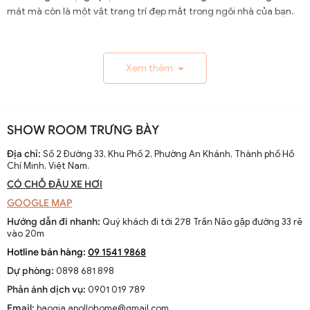
mát mà còn là một vật trang trí đẹp mắt trong ngôi nhà của bạn.
1.1. Lịch Sử và Sự Phát Triển
Xem thêm
Nguồn gốc và xuất xứ của quạt trần cánh dài
Quạt trần cánh dài xuất hiện từ thế kỷ 19, trở thành giải
pháp thông gió hiệu quả ở các khu vực nhiệt đới. Ban đầu
SHOW ROOM TRƯNG BÀY
được làm thủ công và chạy bằng điện từ pin, chúng
nhanh chóng phát triển với sự tiến bộ của công nghệ
Địa chỉ:
Số 2 Đường 33, Khu Phố 2, Phường An Khánh, Thành phố Hồ
Chí Minh, Việt Nam.
điện.
CÓ CHỖ ĐẬU XE HƠI
Sự thay đổi và cải tiến qua các thập kỷ
GOOGLE MAP
Từ những mẫu đơn giản, quạt trần cánh dài đã được cải
Hướng dẫn đi nhanh:
Quý khách đi tới 278 Trần Não gặp đường 33 rẽ
tiến với thiết kế hiện đại, động cơ mạnh mẽ và khả năng
vào 20m
điều chỉnh tốc độ. Các nhà sản xuất không ngừng nghiên
Hotline bán hàng:
09 1541 9868
cứu để nâng cao hiệu suất và thẩm mỹ của sản phẩm.
Dự phòng:
0898 681 898
Xu hướng hiện tại trên thị trường
Phản ánh dịch vụ:
0901 019 789
Hiện nay, quạt trần cánh dài không chỉ là thiết bị làm mát
Email:
baogia.apollohome@gmail.com