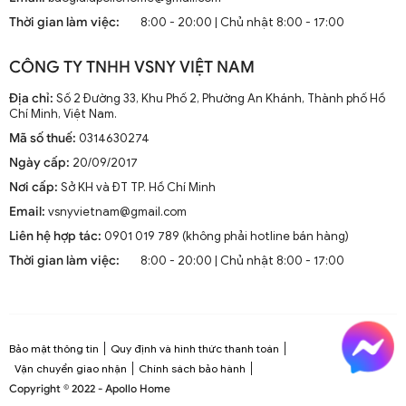
mà còn là phần trang trí sang trọng cho mọi không gian
Thời gian làm việc:
8:00 - 20:00 | Chủ nhật 8:00 - 17:00
sống. Chúng kết hợp công nghệ tiên tiến như điều khiển
từ xa, đèn LED và tích hợp với hệ thống nhà thông minh.
CÔNG TY TNHH VSNY VIỆT NAM
1.2. Cấu Tạo và Nguyên Lý Hoạt Động
Địa chỉ:
Số 2 Đường 33, Khu Phố 2, Phường An Khánh, Thành phố Hồ
Chí Minh, Việt Nam.
Mã số thuế:
0314630274
Cấu trúc tổng thể của quạt trần cánh dài
Ngày cấp:
20/09/2017
Quạt trần cánh dài thường gồm các bộ phận chính: động
Nơi cấp:
Sở KH và ĐT TP. Hồ Chí Minh
cơ, cánh quạt, bộ điều khiển và thân quạt. Các cánh quạt
Email:
vsnyvietnam@gmail.com
được chế tạo từ chất liệu như gỗ, kim loại hoặc
composite để đảm bảo độ bền và hiệu suất.
Liên hệ hợp tác:
0901 019 789 (không phải hotline bán hàng)
Thời gian làm việc:
8:00 - 20:00 | Chủ nhật 8:00 - 17:00
Nguyên lý hoạt động cơ bản
Quạt trần hoạt động dựa trên nguyên lý cung cấp luồng
không khí mát mẻ thông qua sự quay của cánh quạt.
Động cơ điện làm quay các cánh quạt, tạo ra dòng không
Bảo mật thông tin
Quy định và hình thức thanh toán
khí tuần hoàn trong không gian phòng.
Vận chuyển giao nhận
Chính sách bảo hành
Copyright © 2022 - Apollo Home
Công nghệ tiên tiến tích hợp