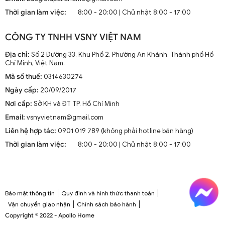
mà còn là phần trang trí sang trọng cho mọi không gian
Thời gian làm việc:
8:00 - 20:00 | Chủ nhật 8:00 - 17:00
sống. Chúng kết hợp công nghệ tiên tiến như điều khiển
từ xa, đèn LED và tích hợp với hệ thống nhà thông minh.
CÔNG TY TNHH VSNY VIỆT NAM
1.2. Cấu Tạo và Nguyên Lý Hoạt Động
Địa chỉ:
Số 2 Đường 33, Khu Phố 2, Phường An Khánh, Thành phố Hồ
Chí Minh, Việt Nam.
Mã số thuế:
0314630274
Cấu trúc tổng thể của quạt trần cánh dài
Ngày cấp:
20/09/2017
Quạt trần cánh dài thường gồm các bộ phận chính: động
Nơi cấp:
Sở KH và ĐT TP. Hồ Chí Minh
cơ, cánh quạt, bộ điều khiển và thân quạt. Các cánh quạt
Email:
vsnyvietnam@gmail.com
được chế tạo từ chất liệu như gỗ, kim loại hoặc
composite để đảm bảo độ bền và hiệu suất.
Liên hệ hợp tác:
0901 019 789 (không phải hotline bán hàng)
Thời gian làm việc:
8:00 - 20:00 | Chủ nhật 8:00 - 17:00
Nguyên lý hoạt động cơ bản
Quạt trần hoạt động dựa trên nguyên lý cung cấp luồng
không khí mát mẻ thông qua sự quay của cánh quạt.
Động cơ điện làm quay các cánh quạt, tạo ra dòng không
Bảo mật thông tin
Quy định và hình thức thanh toán
khí tuần hoàn trong không gian phòng.
Vận chuyển giao nhận
Chính sách bảo hành
Copyright © 2022 - Apollo Home
Công nghệ tiên tiến tích hợp