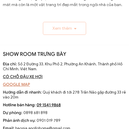
mát mà còn là một vật trang trí đẹp mắt trong ngôi nhà của bạn.
1.1. Lịch Sử và Sự Phát Triển
Xem thêm
Nguồn gốc và xuất xứ của quạt trần cánh dài
Quạt trần cánh dài xuất hiện từ thế kỷ 19, trở thành giải
pháp thông gió hiệu quả ở các khu vực nhiệt đới. Ban đầu
SHOW ROOM TRƯNG BÀY
được làm thủ công và chạy bằng điện từ pin, chúng
nhanh chóng phát triển với sự tiến bộ của công nghệ
Địa chỉ:
Số 2 Đường 33, Khu Phố 2, Phường An Khánh, Thành phố Hồ
Chí Minh, Việt Nam.
điện.
CÓ CHỖ ĐẬU XE HƠI
Sự thay đổi và cải tiến qua các thập kỷ
GOOGLE MAP
Từ những mẫu đơn giản, quạt trần cánh dài đã được cải
Hướng dẫn đi nhanh:
Quý khách đi tới 278 Trần Não gặp đường 33 rẽ
tiến với thiết kế hiện đại, động cơ mạnh mẽ và khả năng
vào 20m
điều chỉnh tốc độ. Các nhà sản xuất không ngừng nghiên
Hotline bán hàng:
09 1541 9868
cứu để nâng cao hiệu suất và thẩm mỹ của sản phẩm.
Dự phòng:
0898 681 898
Xu hướng hiện tại trên thị trường
Phản ánh dịch vụ:
0901 019 789
Hiện nay, quạt trần cánh dài không chỉ là thiết bị làm mát
Email:
baogia.apollohome@gmail.com