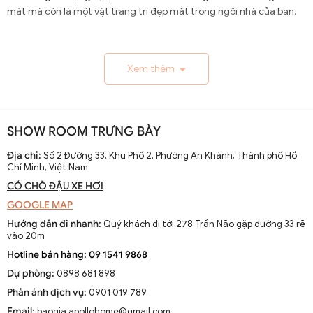
mát mà còn là một vật trang trí đẹp mắt trong ngôi nhà của bạn.
1.1. Lịch Sử và Sự Phát Triển
Xem thêm
Nguồn gốc và xuất xứ của quạt trần cánh dài
Quạt trần cánh dài xuất hiện từ thế kỷ 19, trở thành giải
pháp thông gió hiệu quả ở các khu vực nhiệt đới. Ban đầu
SHOW ROOM TRƯNG BÀY
được làm thủ công và chạy bằng điện từ pin, chúng
nhanh chóng phát triển với sự tiến bộ của công nghệ
Địa chỉ:
Số 2 Đường 33, Khu Phố 2, Phường An Khánh, Thành phố Hồ
Chí Minh, Việt Nam.
điện.
CÓ CHỖ ĐẬU XE HƠI
Sự thay đổi và cải tiến qua các thập kỷ
GOOGLE MAP
Từ những mẫu đơn giản, quạt trần cánh dài đã được cải
Hướng dẫn đi nhanh:
Quý khách đi tới 278 Trần Não gặp đường 33 rẽ
tiến với thiết kế hiện đại, động cơ mạnh mẽ và khả năng
vào 20m
điều chỉnh tốc độ. Các nhà sản xuất không ngừng nghiên
Hotline bán hàng:
09 1541 9868
cứu để nâng cao hiệu suất và thẩm mỹ của sản phẩm.
Dự phòng:
0898 681 898
Xu hướng hiện tại trên thị trường
Phản ánh dịch vụ:
0901 019 789
Hiện nay, quạt trần cánh dài không chỉ là thiết bị làm mát
Email:
baogia.apollohome@gmail.com