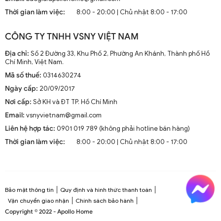
mà còn là phần trang trí sang trọng cho mọi không gian
Thời gian làm việc:
8:00 - 20:00 | Chủ nhật 8:00 - 17:00
sống. Chúng kết hợp công nghệ tiên tiến như điều khiển
từ xa, đèn LED và tích hợp với hệ thống nhà thông minh.
CÔNG TY TNHH VSNY VIỆT NAM
1.2. Cấu Tạo và Nguyên Lý Hoạt Động
Địa chỉ:
Số 2 Đường 33, Khu Phố 2, Phường An Khánh, Thành phố Hồ
Chí Minh, Việt Nam.
Mã số thuế:
0314630274
Cấu trúc tổng thể của quạt trần cánh dài
Ngày cấp:
20/09/2017
Quạt trần cánh dài thường gồm các bộ phận chính: động
Nơi cấp:
Sở KH và ĐT TP. Hồ Chí Minh
cơ, cánh quạt, bộ điều khiển và thân quạt. Các cánh quạt
Email:
vsnyvietnam@gmail.com
được chế tạo từ chất liệu như gỗ, kim loại hoặc
composite để đảm bảo độ bền và hiệu suất.
Liên hệ hợp tác:
0901 019 789 (không phải hotline bán hàng)
Thời gian làm việc:
8:00 - 20:00 | Chủ nhật 8:00 - 17:00
Nguyên lý hoạt động cơ bản
Quạt trần hoạt động dựa trên nguyên lý cung cấp luồng
không khí mát mẻ thông qua sự quay của cánh quạt.
Động cơ điện làm quay các cánh quạt, tạo ra dòng không
Bảo mật thông tin
Quy định và hình thức thanh toán
khí tuần hoàn trong không gian phòng.
Vận chuyển giao nhận
Chính sách bảo hành
Copyright © 2022 - Apollo Home
Công nghệ tiên tiến tích hợp