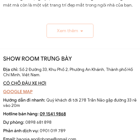
mát mà còn là một vật trang trí đẹp mắt trong ngôi nhà của bạn.
1.1. Lịch Sử và Sự Phát Triển
Xem thêm
Nguồn gốc và xuất xứ của quạt trần cánh dài
Quạt trần cánh dài xuất hiện từ thế kỷ 19, trở thành giải
pháp thông gió hiệu quả ở các khu vực nhiệt đới. Ban đầu
SHOW ROOM TRƯNG BÀY
được làm thủ công và chạy bằng điện từ pin, chúng
nhanh chóng phát triển với sự tiến bộ của công nghệ
Địa chỉ:
Số 2 Đường 33, Khu Phố 2, Phường An Khánh, Thành phố Hồ
Chí Minh, Việt Nam.
điện.
CÓ CHỖ ĐẬU XE HƠI
Sự thay đổi và cải tiến qua các thập kỷ
GOOGLE MAP
Từ những mẫu đơn giản, quạt trần cánh dài đã được cải
Hướng dẫn đi nhanh:
Quý khách đi tới 278 Trần Não gặp đường 33 rẽ
tiến với thiết kế hiện đại, động cơ mạnh mẽ và khả năng
vào 20m
điều chỉnh tốc độ. Các nhà sản xuất không ngừng nghiên
Hotline bán hàng:
09 1541 9868
cứu để nâng cao hiệu suất và thẩm mỹ của sản phẩm.
Dự phòng:
0898 681 898
Xu hướng hiện tại trên thị trường
Phản ánh dịch vụ:
0901 019 789
Hiện nay, quạt trần cánh dài không chỉ là thiết bị làm mát
Email:
baogia.apollohome@gmail.com