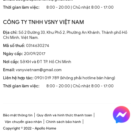
mà còn là phần trang trí sang trọng cho mọi không gian
Thời gian làm việc:
8:00 - 20:00 | Chủ nhật 8:00 - 17:00
sống. Chúng kết hợp công nghệ tiên tiến như điều khiển
từ xa, đèn LED và tích hợp với hệ thống nhà thông minh.
CÔNG TY TNHH VSNY VIỆT NAM
1.2. Cấu Tạo và Nguyên Lý Hoạt Động
Địa chỉ:
Số 2 Đường 33, Khu Phố 2, Phường An Khánh, Thành phố Hồ
Chí Minh, Việt Nam.
Mã số thuế:
0314630274
Cấu trúc tổng thể của quạt trần cánh dài
Ngày cấp:
20/09/2017
Quạt trần cánh dài thường gồm các bộ phận chính: động
Nơi cấp:
Sở KH và ĐT TP. Hồ Chí Minh
cơ, cánh quạt, bộ điều khiển và thân quạt. Các cánh quạt
Email:
vsnyvietnam@gmail.com
được chế tạo từ chất liệu như gỗ, kim loại hoặc
composite để đảm bảo độ bền và hiệu suất.
Liên hệ hợp tác:
0901 019 789 (không phải hotline bán hàng)
Thời gian làm việc:
8:00 - 20:00 | Chủ nhật 8:00 - 17:00
Nguyên lý hoạt động cơ bản
Quạt trần hoạt động dựa trên nguyên lý cung cấp luồng
không khí mát mẻ thông qua sự quay của cánh quạt.
Động cơ điện làm quay các cánh quạt, tạo ra dòng không
Bảo mật thông tin
Quy định và hình thức thanh toán
khí tuần hoàn trong không gian phòng.
Vận chuyển giao nhận
Chính sách bảo hành
Copyright © 2022 - Apollo Home
Công nghệ tiên tiến tích hợp