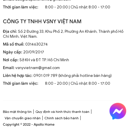
mà còn là phần trang trí sang trọng cho mọi không gian
Thời gian làm việc:
8:00 - 20:00 | Chủ nhật 8:00 - 17:00
sống. Chúng kết hợp công nghệ tiên tiến như điều khiển
từ xa, đèn LED và tích hợp với hệ thống nhà thông minh.
CÔNG TY TNHH VSNY VIỆT NAM
1.2. Cấu Tạo và Nguyên Lý Hoạt Động
Địa chỉ:
Số 2 Đường 33, Khu Phố 2, Phường An Khánh, Thành phố Hồ
Chí Minh, Việt Nam.
Mã số thuế:
0314630274
Cấu trúc tổng thể của quạt trần cánh dài
Ngày cấp:
20/09/2017
Quạt trần cánh dài thường gồm các bộ phận chính: động
Nơi cấp:
Sở KH và ĐT TP. Hồ Chí Minh
cơ, cánh quạt, bộ điều khiển và thân quạt. Các cánh quạt
Email:
vsnyvietnam@gmail.com
được chế tạo từ chất liệu như gỗ, kim loại hoặc
composite để đảm bảo độ bền và hiệu suất.
Liên hệ hợp tác:
0901 019 789 (không phải hotline bán hàng)
Thời gian làm việc:
8:00 - 20:00 | Chủ nhật 8:00 - 17:00
Nguyên lý hoạt động cơ bản
Quạt trần hoạt động dựa trên nguyên lý cung cấp luồng
không khí mát mẻ thông qua sự quay của cánh quạt.
Động cơ điện làm quay các cánh quạt, tạo ra dòng không
Bảo mật thông tin
Quy định và hình thức thanh toán
khí tuần hoàn trong không gian phòng.
Vận chuyển giao nhận
Chính sách bảo hành
Copyright © 2022 - Apollo Home
Công nghệ tiên tiến tích hợp