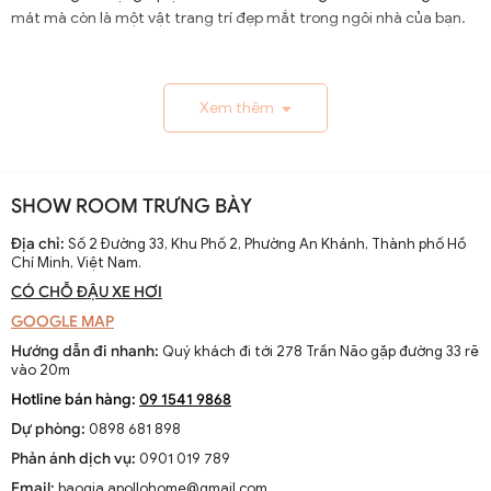
mát mà còn là một vật trang trí đẹp mắt trong ngôi nhà của bạn.
1.1. Lịch Sử và Sự Phát Triển
Xem thêm
Nguồn gốc và xuất xứ của quạt trần cánh dài
Quạt trần cánh dài xuất hiện từ thế kỷ 19, trở thành giải
pháp thông gió hiệu quả ở các khu vực nhiệt đới. Ban đầu
SHOW ROOM TRƯNG BÀY
được làm thủ công và chạy bằng điện từ pin, chúng
nhanh chóng phát triển với sự tiến bộ của công nghệ
Địa chỉ:
Số 2 Đường 33, Khu Phố 2, Phường An Khánh, Thành phố Hồ
Chí Minh, Việt Nam.
điện.
CÓ CHỖ ĐẬU XE HƠI
Sự thay đổi và cải tiến qua các thập kỷ
GOOGLE MAP
Từ những mẫu đơn giản, quạt trần cánh dài đã được cải
Hướng dẫn đi nhanh:
Quý khách đi tới 278 Trần Não gặp đường 33 rẽ
tiến với thiết kế hiện đại, động cơ mạnh mẽ và khả năng
vào 20m
điều chỉnh tốc độ. Các nhà sản xuất không ngừng nghiên
Hotline bán hàng:
09 1541 9868
cứu để nâng cao hiệu suất và thẩm mỹ của sản phẩm.
Dự phòng:
0898 681 898
Xu hướng hiện tại trên thị trường
Phản ánh dịch vụ:
0901 019 789
Hiện nay, quạt trần cánh dài không chỉ là thiết bị làm mát
Email:
baogia.apollohome@gmail.com