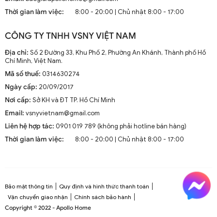
mà còn là phần trang trí sang trọng cho mọi không gian
Thời gian làm việc:
8:00 - 20:00 | Chủ nhật 8:00 - 17:00
sống. Chúng kết hợp công nghệ tiên tiến như điều khiển
từ xa, đèn LED và tích hợp với hệ thống nhà thông minh.
CÔNG TY TNHH VSNY VIỆT NAM
1.2. Cấu Tạo và Nguyên Lý Hoạt Động
Địa chỉ:
Số 2 Đường 33, Khu Phố 2, Phường An Khánh, Thành phố Hồ
Chí Minh, Việt Nam.
Mã số thuế:
0314630274
Cấu trúc tổng thể của quạt trần cánh dài
Ngày cấp:
20/09/2017
Quạt trần cánh dài thường gồm các bộ phận chính: động
Nơi cấp:
Sở KH và ĐT TP. Hồ Chí Minh
cơ, cánh quạt, bộ điều khiển và thân quạt. Các cánh quạt
Email:
vsnyvietnam@gmail.com
được chế tạo từ chất liệu như gỗ, kim loại hoặc
composite để đảm bảo độ bền và hiệu suất.
Liên hệ hợp tác:
0901 019 789 (không phải hotline bán hàng)
Thời gian làm việc:
8:00 - 20:00 | Chủ nhật 8:00 - 17:00
Nguyên lý hoạt động cơ bản
Quạt trần hoạt động dựa trên nguyên lý cung cấp luồng
không khí mát mẻ thông qua sự quay của cánh quạt.
Động cơ điện làm quay các cánh quạt, tạo ra dòng không
Bảo mật thông tin
Quy định và hình thức thanh toán
khí tuần hoàn trong không gian phòng.
Vận chuyển giao nhận
Chính sách bảo hành
Copyright © 2022 - Apollo Home
Công nghệ tiên tiến tích hợp