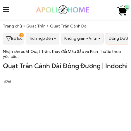
...
Trang chủ
Quạt Trần
Quạt Trần Cánh Dài
3
Bộ lọc
Tích hợp đèn
Không gian - Vị trí
Đông Đương 
Nhận sản xuất Quạt Trần, thay đổi Màu Sắc và Kích Thước theo
yêu cầu.
Quạt Trần Cánh Dài Đông Đương | Indochi