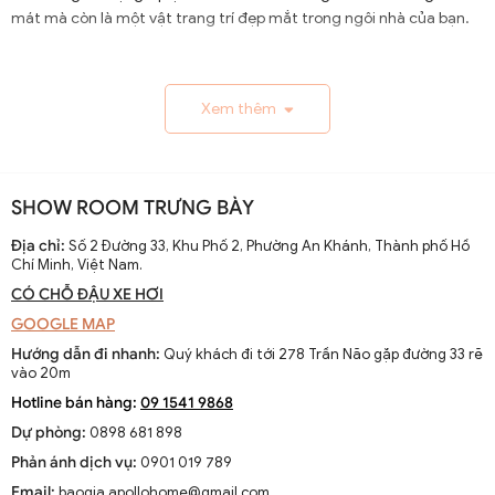
mát mà còn là một vật trang trí đẹp mắt trong ngôi nhà của bạn.
1.1. Lịch Sử và Sự Phát Triển
Xem thêm
Nguồn gốc và xuất xứ của quạt trần cánh dài
Quạt trần cánh dài xuất hiện từ thế kỷ 19, trở thành giải
pháp thông gió hiệu quả ở các khu vực nhiệt đới. Ban đầu
SHOW ROOM TRƯNG BÀY
được làm thủ công và chạy bằng điện từ pin, chúng
nhanh chóng phát triển với sự tiến bộ của công nghệ
Địa chỉ:
Số 2 Đường 33, Khu Phố 2, Phường An Khánh, Thành phố Hồ
Chí Minh, Việt Nam.
điện.
CÓ CHỖ ĐẬU XE HƠI
Sự thay đổi và cải tiến qua các thập kỷ
GOOGLE MAP
Từ những mẫu đơn giản, quạt trần cánh dài đã được cải
Hướng dẫn đi nhanh:
Quý khách đi tới 278 Trần Não gặp đường 33 rẽ
tiến với thiết kế hiện đại, động cơ mạnh mẽ và khả năng
vào 20m
điều chỉnh tốc độ. Các nhà sản xuất không ngừng nghiên
Hotline bán hàng:
09 1541 9868
cứu để nâng cao hiệu suất và thẩm mỹ của sản phẩm.
Dự phòng:
0898 681 898
Xu hướng hiện tại trên thị trường
Phản ánh dịch vụ:
0901 019 789
Hiện nay, quạt trần cánh dài không chỉ là thiết bị làm mát
Email:
baogia.apollohome@gmail.com