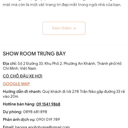
mát mà còn là một vật trang trí đẹp mắt trong ngôi nhà của bạn.
1.1. Lịch Sử và Sự Phát Triển
Xem thêm
Nguồn gốc và xuất xứ của quạt trần cánh dài
Quạt trần cánh dài xuất hiện từ thế kỷ 19, trở thành giải
pháp thông gió hiệu quả ở các khu vực nhiệt đới. Ban đầu
SHOW ROOM TRƯNG BÀY
được làm thủ công và chạy bằng điện từ pin, chúng
nhanh chóng phát triển với sự tiến bộ của công nghệ
Địa chỉ:
Số 2 Đường 33, Khu Phố 2, Phường An Khánh, Thành phố Hồ
Chí Minh, Việt Nam.
điện.
CÓ CHỖ ĐẬU XE HƠI
Sự thay đổi và cải tiến qua các thập kỷ
GOOGLE MAP
Từ những mẫu đơn giản, quạt trần cánh dài đã được cải
Hướng dẫn đi nhanh:
Quý khách đi tới 278 Trần Não gặp đường 33 rẽ
tiến với thiết kế hiện đại, động cơ mạnh mẽ và khả năng
vào 20m
điều chỉnh tốc độ. Các nhà sản xuất không ngừng nghiên
Hotline bán hàng:
09 1541 9868
cứu để nâng cao hiệu suất và thẩm mỹ của sản phẩm.
Dự phòng:
0898 681 898
Xu hướng hiện tại trên thị trường
Phản ánh dịch vụ:
0901 019 789
Hiện nay, quạt trần cánh dài không chỉ là thiết bị làm mát
Email:
baogia.apollohome@gmail.com