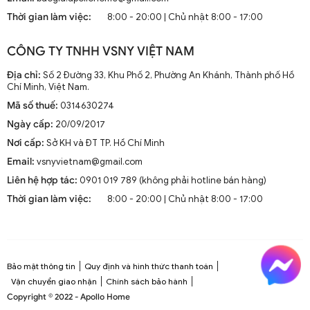
mà còn là phần trang trí sang trọng cho mọi không gian
Thời gian làm việc:
8:00 - 20:00 | Chủ nhật 8:00 - 17:00
sống. Chúng kết hợp công nghệ tiên tiến như điều khiển
từ xa, đèn LED và tích hợp với hệ thống nhà thông minh.
CÔNG TY TNHH VSNY VIỆT NAM
1.2. Cấu Tạo và Nguyên Lý Hoạt Động
Địa chỉ:
Số 2 Đường 33, Khu Phố 2, Phường An Khánh, Thành phố Hồ
Chí Minh, Việt Nam.
Mã số thuế:
0314630274
Cấu trúc tổng thể của quạt trần cánh dài
Ngày cấp:
20/09/2017
Quạt trần cánh dài thường gồm các bộ phận chính: động
Nơi cấp:
Sở KH và ĐT TP. Hồ Chí Minh
cơ, cánh quạt, bộ điều khiển và thân quạt. Các cánh quạt
Email:
vsnyvietnam@gmail.com
được chế tạo từ chất liệu như gỗ, kim loại hoặc
composite để đảm bảo độ bền và hiệu suất.
Liên hệ hợp tác:
0901 019 789 (không phải hotline bán hàng)
Thời gian làm việc:
8:00 - 20:00 | Chủ nhật 8:00 - 17:00
Nguyên lý hoạt động cơ bản
Quạt trần hoạt động dựa trên nguyên lý cung cấp luồng
không khí mát mẻ thông qua sự quay của cánh quạt.
Động cơ điện làm quay các cánh quạt, tạo ra dòng không
Bảo mật thông tin
Quy định và hình thức thanh toán
khí tuần hoàn trong không gian phòng.
Vận chuyển giao nhận
Chính sách bảo hành
Copyright © 2022 - Apollo Home
Công nghệ tiên tiến tích hợp