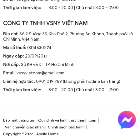
mà còn là phần trang trí sang trọng cho mọi không gian
Thời gian làm việc:
8:00 - 20:00 | Chủ nhật 8:00 - 17:00
sống. Chúng kết hợp công nghệ tiên tiến như điều khiển
từ xa, đèn LED và tích hợp với hệ thống nhà thông minh.
CÔNG TY TNHH VSNY VIỆT NAM
1.2. Cấu Tạo và Nguyên Lý Hoạt Động
Địa chỉ:
Số 2 Đường 33, Khu Phố 2, Phường An Khánh, Thành phố Hồ
Chí Minh, Việt Nam.
Mã số thuế:
0314630274
Cấu trúc tổng thể của quạt trần cánh dài
Ngày cấp:
20/09/2017
Quạt trần cánh dài thường gồm các bộ phận chính: động
Nơi cấp:
Sở KH và ĐT TP. Hồ Chí Minh
cơ, cánh quạt, bộ điều khiển và thân quạt. Các cánh quạt
Email:
vsnyvietnam@gmail.com
được chế tạo từ chất liệu như gỗ, kim loại hoặc
composite để đảm bảo độ bền và hiệu suất.
Liên hệ hợp tác:
0901 019 789 (không phải hotline bán hàng)
Thời gian làm việc:
8:00 - 20:00 | Chủ nhật 8:00 - 17:00
Nguyên lý hoạt động cơ bản
Quạt trần hoạt động dựa trên nguyên lý cung cấp luồng
không khí mát mẻ thông qua sự quay của cánh quạt.
Động cơ điện làm quay các cánh quạt, tạo ra dòng không
Bảo mật thông tin
Quy định và hình thức thanh toán
khí tuần hoàn trong không gian phòng.
Vận chuyển giao nhận
Chính sách bảo hành
Copyright © 2022 - Apollo Home
Công nghệ tiên tiến tích hợp