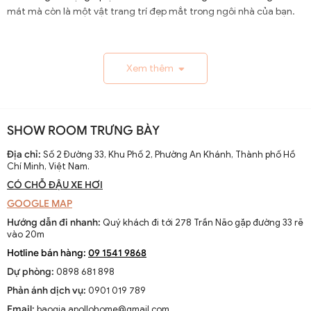
mát mà còn là một vật trang trí đẹp mắt trong ngôi nhà của bạn.
1.1. Lịch Sử và Sự Phát Triển
Xem thêm
Nguồn gốc và xuất xứ của quạt trần cánh dài
Quạt trần cánh dài xuất hiện từ thế kỷ 19, trở thành giải
pháp thông gió hiệu quả ở các khu vực nhiệt đới. Ban đầu
SHOW ROOM TRƯNG BÀY
được làm thủ công và chạy bằng điện từ pin, chúng
nhanh chóng phát triển với sự tiến bộ của công nghệ
Địa chỉ:
Số 2 Đường 33, Khu Phố 2, Phường An Khánh, Thành phố Hồ
Chí Minh, Việt Nam.
điện.
CÓ CHỖ ĐẬU XE HƠI
Sự thay đổi và cải tiến qua các thập kỷ
GOOGLE MAP
Từ những mẫu đơn giản, quạt trần cánh dài đã được cải
Hướng dẫn đi nhanh:
Quý khách đi tới 278 Trần Não gặp đường 33 rẽ
tiến với thiết kế hiện đại, động cơ mạnh mẽ và khả năng
vào 20m
điều chỉnh tốc độ. Các nhà sản xuất không ngừng nghiên
Hotline bán hàng:
09 1541 9868
cứu để nâng cao hiệu suất và thẩm mỹ của sản phẩm.
Dự phòng:
0898 681 898
Xu hướng hiện tại trên thị trường
Phản ánh dịch vụ:
0901 019 789
Hiện nay, quạt trần cánh dài không chỉ là thiết bị làm mát
Email:
baogia.apollohome@gmail.com