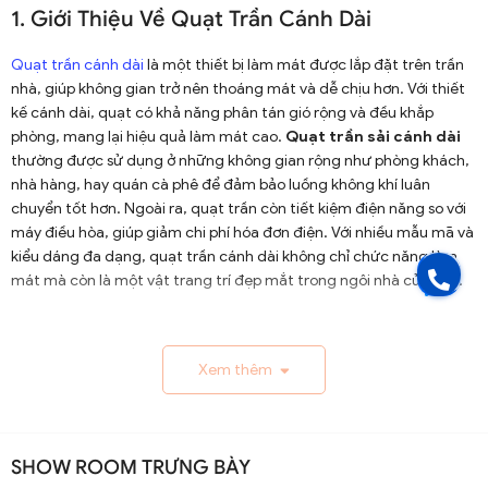
1. Giới Thiệu Về Quạt Trần Cánh Dài
Quạt trần cánh dài
là một thiết bị làm mát được lắp đặt trên trần
nhà, giúp không gian trở nên thoáng mát và dễ chịu hơn. Với thiết
kế cánh dài, quạt có khả năng phân tán gió rộng và đều khắp
phòng, mang lại hiệu quả làm mát cao.
Quạt trần sải cánh dài
thường được sử dụng ở những không gian rộng như phòng khách,
nhà hàng, hay quán cà phê để đảm bảo luồng không khí luân
chuyển tốt hơn. Ngoài ra, quạt trần còn tiết kiệm điện năng so với
máy điều hòa, giúp giảm chi phí hóa đơn điện. Với nhiều mẫu mã và
kiểu dáng đa dạng, quạt trần cánh dài không chỉ chức năng làm
mát mà còn là một vật trang trí đẹp mắt trong ngôi nhà của bạn.
1.1. Lịch Sử và Sự Phát Triển
Xem thêm
Nguồn gốc và xuất xứ của quạt trần cánh dài
Quạt trần cánh dài xuất hiện từ thế kỷ 19, trở thành giải
pháp thông gió hiệu quả ở các khu vực nhiệt đới. Ban đầu
SHOW ROOM TRƯNG BÀY
được làm thủ công và chạy bằng điện từ pin, chúng