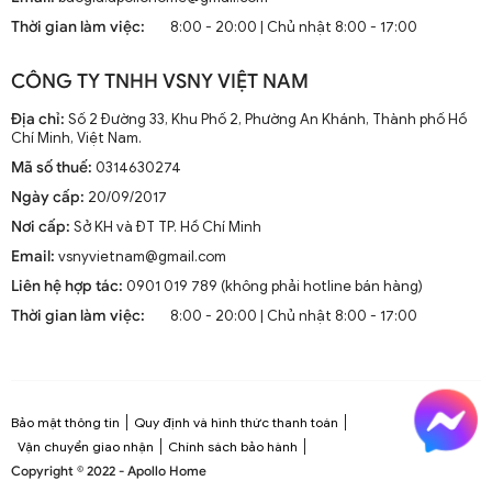
mà còn là phần trang trí sang trọng cho mọi không gian
Thời gian làm việc:
8:00 - 20:00 | Chủ nhật 8:00 - 17:00
sống. Chúng kết hợp công nghệ tiên tiến như điều khiển
từ xa, đèn LED và tích hợp với hệ thống nhà thông minh.
CÔNG TY TNHH VSNY VIỆT NAM
1.2. Cấu Tạo và Nguyên Lý Hoạt Động
Địa chỉ:
Số 2 Đường 33, Khu Phố 2, Phường An Khánh, Thành phố Hồ
Chí Minh, Việt Nam.
Mã số thuế:
0314630274
Cấu trúc tổng thể của quạt trần cánh dài
Ngày cấp:
20/09/2017
Quạt trần cánh dài thường gồm các bộ phận chính: động
Nơi cấp:
Sở KH và ĐT TP. Hồ Chí Minh
cơ, cánh quạt, bộ điều khiển và thân quạt. Các cánh quạt
Email:
vsnyvietnam@gmail.com
được chế tạo từ chất liệu như gỗ, kim loại hoặc
composite để đảm bảo độ bền và hiệu suất.
Liên hệ hợp tác:
0901 019 789 (không phải hotline bán hàng)
Thời gian làm việc:
8:00 - 20:00 | Chủ nhật 8:00 - 17:00
Nguyên lý hoạt động cơ bản
Quạt trần hoạt động dựa trên nguyên lý cung cấp luồng
không khí mát mẻ thông qua sự quay của cánh quạt.
Động cơ điện làm quay các cánh quạt, tạo ra dòng không
Bảo mật thông tin
Quy định và hình thức thanh toán
khí tuần hoàn trong không gian phòng.
Vận chuyển giao nhận
Chính sách bảo hành
Copyright © 2022 - Apollo Home
Công nghệ tiên tiến tích hợp