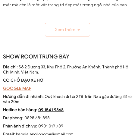
mát mà còn là một vật trang trí đẹp mắt trong ngôi nhà của bạn.
1.1. Lịch Sử và Sự Phát Triển
Xem thêm
Nguồn gốc và xuất xứ của quạt trần cánh dài
Quạt trần cánh dài xuất hiện từ thế kỷ 19, trở thành giải
pháp thông gió hiệu quả ở các khu vực nhiệt đới. Ban đầu
SHOW ROOM TRƯNG BÀY
được làm thủ công và chạy bằng điện từ pin, chúng
nhanh chóng phát triển với sự tiến bộ của công nghệ
Địa chỉ:
Số 2 Đường 33, Khu Phố 2, Phường An Khánh, Thành phố Hồ
Chí Minh, Việt Nam.
điện.
CÓ CHỖ ĐẬU XE HƠI
Sự thay đổi và cải tiến qua các thập kỷ
GOOGLE MAP
Từ những mẫu đơn giản, quạt trần cánh dài đã được cải
Hướng dẫn đi nhanh:
Quý khách đi tới 278 Trần Não gặp đường 33 rẽ
tiến với thiết kế hiện đại, động cơ mạnh mẽ và khả năng
vào 20m
điều chỉnh tốc độ. Các nhà sản xuất không ngừng nghiên
Hotline bán hàng:
09 1541 9868
cứu để nâng cao hiệu suất và thẩm mỹ của sản phẩm.
Dự phòng:
0898 681 898
Xu hướng hiện tại trên thị trường
Phản ánh dịch vụ:
0901 019 789
Hiện nay, quạt trần cánh dài không chỉ là thiết bị làm mát
Email:
baogia.apollohome@gmail.com