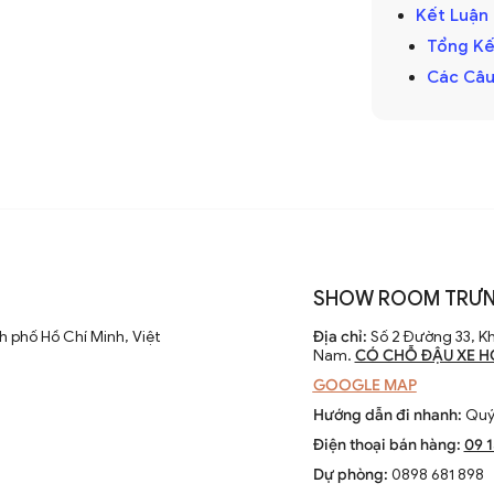
hập kỷ
Kết Luận
cánh dài đã được cải tiến với thiết kế hiện
Tổng Kế
 điều chỉnh tốc độ. Các nhà sản xuất
Các Câu
 cao hiệu suất và thẩm mỹ của sản phẩm.
 chỉ là thiết bị làm mát mà còn là phần
SHOW ROOM TRƯN
ông gian sống. Chúng kết hợp công nghệ
 phố Hồ Chí Minh, Việt
Địa chỉ:
Số 2 Đường 33, Kh
èn LED và tích hợp với hệ thống nhà thông
Nam.
CÓ CHỖ ĐẬU XE H
GOOGLE MAP
Hướng dẫn đi nhanh:
Quý 
Điện thoại bán hàng:
09 
Dự phòng:
0898 681 898