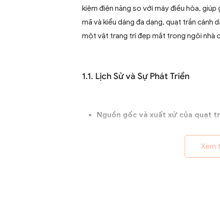
kiệm điện năng so với máy điều hòa, giúp 
mã và kiểu dáng đa dạng, quạt trần cánh d
một vật trang trí đẹp mắt trong ngôi nhà 
1.1. Lịch Sử và Sự Phát Triển
Nguồn gốc và xuất xứ của quạt tr
Quạt trần cánh dài xuất hiện từ th
quả ở các khu vực nhiệt đới. Ban
Xem 
từ pin, chúng nhanh chóng phát t