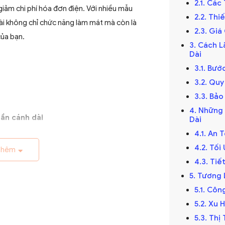
2.1. Các
giảm chi phí hóa đơn điện. Với nhiều mẫu
2.2. Th
ài không chỉ chức năng làm mát mà còn là
2.3. Gi
của bạn.
3. Cách L
Dài
3.1. Bướ
3.2. Qu
3.3. Bảo
4. Những
ần cánh dài
Dài
4.1. An 
ế kỷ 19, trở thành giải pháp thông gió hiệu
4.2. Tố
 đầu được làm thủ công và chạy bằng điện
thêm
4.3. Ti
riển với sự tiến bộ của công nghệ điện.
5. Tương 
5.1. Cô
5.2. Xu
5.3. Th