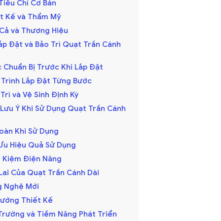
 Tiêu Chí Cơ Bản
iết Kế và Thẩm Mỹ
á Cả và Thương Hiệu
ắp Đặt và Bảo Trì Quạt Trần Cánh
c Chuẩn Bị Trước Khi Lắp Đặt
y Trình Lắp Đặt Từng Bước
 Trì và Vệ Sinh Định Kỳ
 Lưu Ý Khi Sử Dụng Quạt Trần Cánh
Toàn Khi Sử Dụng
i Ưu Hiệu Quả Sử Dụng
ết Kiệm Điện Năng
Lai Của Quạt Trần Cánh Dài
ng Nghệ Mới
 Hướng Thiết Kế
ị Trường và Tiềm Năng Phát Triển