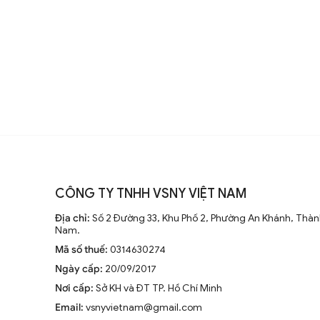
Sự thay đổi và cải tiến qua các t
Từ những mẫu đơn giản, quạt trần 
đại, động cơ mạnh mẽ và khả năng
không ngừng nghiên cứu để nâng
Xu hướng hiện tại trên thị trường
Hiện nay, quạt trần cánh dài không
CÔNG TY TNHH VSNY VIỆT NAM
trang trí sang trọng cho mọi kh
Địa chỉ:
Số 2 Đường 33, Khu Phố 2, Phường An Khánh, Thành
tiên tiến như điều khiển từ xa, đ
Nam.
minh.
Mã số thuế:
0314630274
Ngày cấp:
20/09/2017
Nơi cấp:
Sở KH và ĐT TP. Hồ Chí Minh
Email:
vsnyvietnam@gmail.com