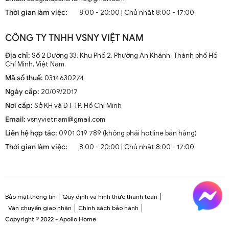
mà còn là phần trang trí sang trọng cho mọi không gian
Thời gian làm việc:
8:00 - 20:00 | Chủ nhật 8:00 - 17:00
sống. Chúng kết hợp công nghệ tiên tiến như điều khiển
từ xa, đèn LED và tích hợp với hệ thống nhà thông minh.
CÔNG TY TNHH VSNY VIỆT NAM
1.2. Cấu Tạo và Nguyên Lý Hoạt Động
Địa chỉ:
Số 2 Đường 33, Khu Phố 2, Phường An Khánh, Thành phố Hồ
Chí Minh, Việt Nam.
Mã số thuế:
0314630274
Cấu trúc tổng thể của quạt trần cánh dài
Ngày cấp:
20/09/2017
Quạt trần cánh dài thường gồm các bộ phận chính: động
Nơi cấp:
Sở KH và ĐT TP. Hồ Chí Minh
cơ, cánh quạt, bộ điều khiển và thân quạt. Các cánh quạt
Email:
vsnyvietnam@gmail.com
được chế tạo từ chất liệu như gỗ, kim loại hoặc
composite để đảm bảo độ bền và hiệu suất.
Liên hệ hợp tác:
0901 019 789 (không phải hotline bán hàng)
Thời gian làm việc:
8:00 - 20:00 | Chủ nhật 8:00 - 17:00
Nguyên lý hoạt động cơ bản
Quạt trần hoạt động dựa trên nguyên lý cung cấp luồng
không khí mát mẻ thông qua sự quay của cánh quạt.
Động cơ điện làm quay các cánh quạt, tạo ra dòng không
Bảo mật thông tin
Quy định và hình thức thanh toán
khí tuần hoàn trong không gian phòng.
Vận chuyển giao nhận
Chính sách bảo hành
Copyright © 2022 - Apollo Home
Công nghệ tiên tiến tích hợp