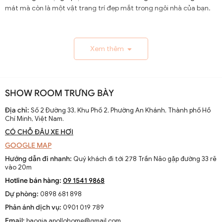
mát mà còn là một vật trang trí đẹp mắt trong ngôi nhà của bạn.
1.1. Lịch Sử và Sự Phát Triển
Xem thêm
Nguồn gốc và xuất xứ của quạt trần cánh dài
Quạt trần cánh dài xuất hiện từ thế kỷ 19, trở thành giải
pháp thông gió hiệu quả ở các khu vực nhiệt đới. Ban đầu
SHOW ROOM TRƯNG BÀY
được làm thủ công và chạy bằng điện từ pin, chúng
nhanh chóng phát triển với sự tiến bộ của công nghệ
Địa chỉ:
Số 2 Đường 33, Khu Phố 2, Phường An Khánh, Thành phố Hồ
Chí Minh, Việt Nam.
điện.
CÓ CHỖ ĐẬU XE HƠI
Sự thay đổi và cải tiến qua các thập kỷ
GOOGLE MAP
Từ những mẫu đơn giản, quạt trần cánh dài đã được cải
Hướng dẫn đi nhanh:
Quý khách đi tới 278 Trần Não gặp đường 33 rẽ
tiến với thiết kế hiện đại, động cơ mạnh mẽ và khả năng
vào 20m
điều chỉnh tốc độ. Các nhà sản xuất không ngừng nghiên
Hotline bán hàng:
09 1541 9868
cứu để nâng cao hiệu suất và thẩm mỹ của sản phẩm.
Dự phòng:
0898 681 898
Xu hướng hiện tại trên thị trường
Phản ánh dịch vụ:
0901 019 789
Hiện nay, quạt trần cánh dài không chỉ là thiết bị làm mát
Email:
baogia.apollohome@gmail.com