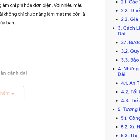
2.1. Các
giảm chi phí hóa đơn điện. Với nhiều mẫu
2.2. Th
ài không chỉ chức năng làm mát mà còn là
2.3. Gi
của bạn.
3. Cách L
Dài
3.1. Bướ
3.2. Qu
3.3. Bảo
4. Những
ần cánh dài
Dài
4.1. An 
ế kỷ 19, trở thành giải pháp thông gió hiệu
4.2. Tố
 đầu được làm thủ công và chạy bằng điện
thêm
4.3. Ti
riển với sự tiến bộ của công nghệ điện.
5. Tương 
5.1. Cô
5.2. Xu
5.3. Th