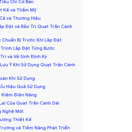
 Tiêu Chí Cơ Bản
iết Kế và Thẩm Mỹ
á Cả và Thương Hiệu
ắp Đặt và Bảo Trì Quạt Trần Cánh
c Chuẩn Bị Trước Khi Lắp Đặt
y Trình Lắp Đặt Từng Bước
 Trì và Vệ Sinh Định Kỳ
 Lưu Ý Khi Sử Dụng Quạt Trần Cánh
Toàn Khi Sử Dụng
i Ưu Hiệu Quả Sử Dụng
ết Kiệm Điện Năng
Lai Của Quạt Trần Cánh Dài
ng Nghệ Mới
 Hướng Thiết Kế
ị Trường và Tiềm Năng Phát Triển