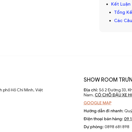
hập kỷ
Kết Luận
cánh dài đã được cải tiến với thiết kế hiện
Tổng Kế
 điều chỉnh tốc độ. Các nhà sản xuất
Các Câu
 cao hiệu suất và thẩm mỹ của sản phẩm.
 chỉ là thiết bị làm mát mà còn là phần
SHOW ROOM TRƯN
ông gian sống. Chúng kết hợp công nghệ
 phố Hồ Chí Minh, Việt
Địa chỉ:
Số 2 Đường 33, Kh
èn LED và tích hợp với hệ thống nhà thông
Nam.
CÓ CHỖ ĐẬU XE H
GOOGLE MAP
Hướng dẫn đi nhanh:
Quý 
Điện thoại bán hàng:
09 
Dự phòng:
0898 681 898