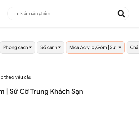
Phong cách
Số cánh
Mica Acrylic ,Gốm | Sứ ,
Chất
ớc theo yêu cầu.
m | Sứ Cỡ Trung Khách Sạn