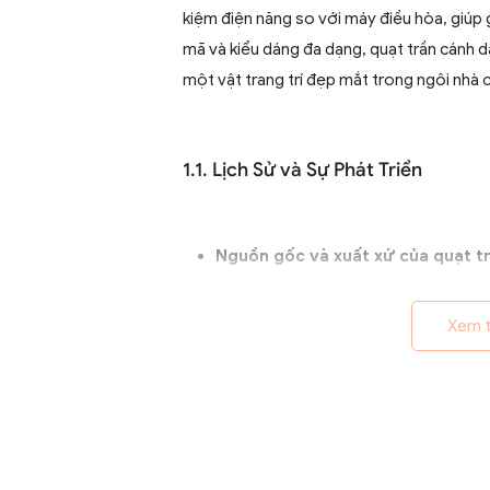
kiệm điện năng so với máy điều hòa, giúp 
mã và kiểu dáng đa dạng, quạt trần cánh d
một vật trang trí đẹp mắt trong ngôi nhà 
1.1. Lịch Sử và Sự Phát Triển
Nguồn gốc và xuất xứ của quạt tr
Quạt trần cánh dài xuất hiện từ th
quả ở các khu vực nhiệt đới. Ban
Xem 
từ pin, chúng nhanh chóng phát t