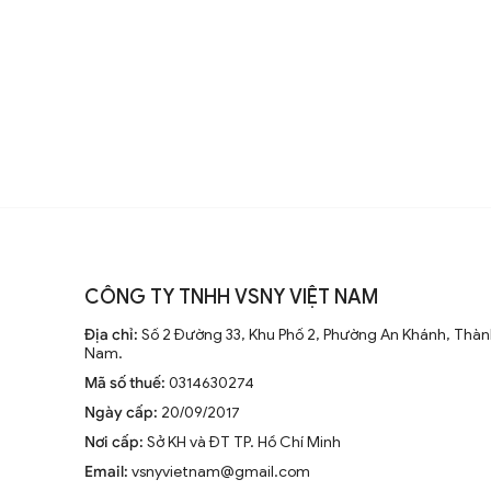
Sự thay đổi và cải tiến qua các t
Từ những mẫu đơn giản, quạt trần 
đại, động cơ mạnh mẽ và khả năng
không ngừng nghiên cứu để nâng
Xu hướng hiện tại trên thị trường
Hiện nay, quạt trần cánh dài không
CÔNG TY TNHH VSNY VIỆT NAM
trang trí sang trọng cho mọi kh
Địa chỉ:
Số 2 Đường 33, Khu Phố 2, Phường An Khánh, Thành
tiên tiến như điều khiển từ xa, đ
Nam.
minh.
Mã số thuế:
0314630274
Ngày cấp:
20/09/2017
Nơi cấp:
Sở KH và ĐT TP. Hồ Chí Minh
Email:
vsnyvietnam@gmail.com