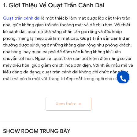
1. Giới Thiệu Về Quạt Trần Cánh Dài
Quạt trần cánh dài
là một thiết bị làm mát được lắp đặt trên trần
nhà, giúp không gian trở nên thoáng mát và dễ chịu hơn. Với thiết
kế cánh dài, quạt có khả năng phân tán gió rộng và đều khắp
phòng, mang lại hiệu quả làm mát cao.
Quạt trần sải cánh dài
thường được sử dụng ở những không gian rộng như phòng khách,
nhà hàng, hay quán cà phê để đảm bảo luồng không khí luân
chuyển tốt hơn. Ngoài ra, quạt trần còn tiết kiệm điện năng so với
máy điều hòa, giúp giảm chi phí hóa đơn điện. Với nhiều mẫu mã và
kiểu dáng đa dạng, quạt trần cánh dài không chỉ chức năng làm
mát mà còn là một vật trang trí đẹp mắt trong ngôi nhà của bạn.
1.1. Lịch Sử và Sự Phát Triển
Xem thêm
Nguồn gốc và xuất xứ của quạt trần cánh dài
Quạt trần cánh dài xuất hiện từ thế kỷ 19, trở thành giải
pháp thông gió hiệu quả ở các khu vực nhiệt đới. Ban đầu
SHOW ROOM TRƯNG BÀY
được làm thủ công và chạy bằng điện từ pin, chúng