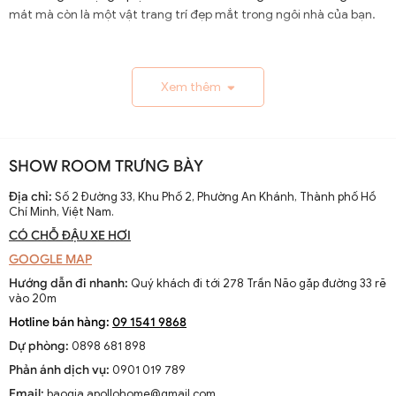
mát mà còn là một vật trang trí đẹp mắt trong ngôi nhà của bạn.
1.1. Lịch Sử và Sự Phát Triển
Xem thêm
Nguồn gốc và xuất xứ của quạt trần cánh dài
Quạt trần cánh dài xuất hiện từ thế kỷ 19, trở thành giải
pháp thông gió hiệu quả ở các khu vực nhiệt đới. Ban đầu
SHOW ROOM TRƯNG BÀY
được làm thủ công và chạy bằng điện từ pin, chúng
nhanh chóng phát triển với sự tiến bộ của công nghệ
Địa chỉ:
Số 2 Đường 33, Khu Phố 2, Phường An Khánh, Thành phố Hồ
Chí Minh, Việt Nam.
điện.
CÓ CHỖ ĐẬU XE HƠI
Sự thay đổi và cải tiến qua các thập kỷ
GOOGLE MAP
Từ những mẫu đơn giản, quạt trần cánh dài đã được cải
Hướng dẫn đi nhanh:
Quý khách đi tới 278 Trần Não gặp đường 33 rẽ
tiến với thiết kế hiện đại, động cơ mạnh mẽ và khả năng
vào 20m
điều chỉnh tốc độ. Các nhà sản xuất không ngừng nghiên
Hotline bán hàng:
09 1541 9868
cứu để nâng cao hiệu suất và thẩm mỹ của sản phẩm.
Dự phòng:
0898 681 898
Xu hướng hiện tại trên thị trường
Phản ánh dịch vụ:
0901 019 789
Hiện nay, quạt trần cánh dài không chỉ là thiết bị làm mát
Email:
baogia.apollohome@gmail.com