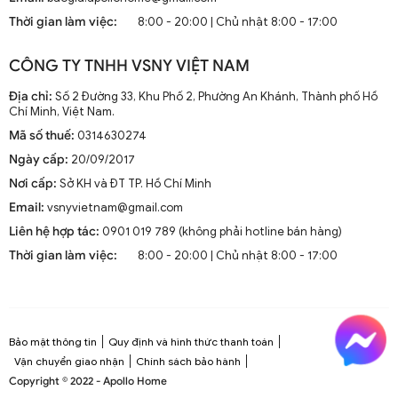
mà còn là phần trang trí sang trọng cho mọi không gian
Thời gian làm việc:
8:00 - 20:00 | Chủ nhật 8:00 - 17:00
sống. Chúng kết hợp công nghệ tiên tiến như điều khiển
từ xa, đèn LED và tích hợp với hệ thống nhà thông minh.
CÔNG TY TNHH VSNY VIỆT NAM
1.2. Cấu Tạo và Nguyên Lý Hoạt Động
Địa chỉ:
Số 2 Đường 33, Khu Phố 2, Phường An Khánh, Thành phố Hồ
Chí Minh, Việt Nam.
Mã số thuế:
0314630274
Cấu trúc tổng thể của quạt trần cánh dài
Ngày cấp:
20/09/2017
Quạt trần cánh dài thường gồm các bộ phận chính: động
Nơi cấp:
Sở KH và ĐT TP. Hồ Chí Minh
cơ, cánh quạt, bộ điều khiển và thân quạt. Các cánh quạt
Email:
vsnyvietnam@gmail.com
được chế tạo từ chất liệu như gỗ, kim loại hoặc
composite để đảm bảo độ bền và hiệu suất.
Liên hệ hợp tác:
0901 019 789 (không phải hotline bán hàng)
Thời gian làm việc:
8:00 - 20:00 | Chủ nhật 8:00 - 17:00
Nguyên lý hoạt động cơ bản
Quạt trần hoạt động dựa trên nguyên lý cung cấp luồng
không khí mát mẻ thông qua sự quay của cánh quạt.
Động cơ điện làm quay các cánh quạt, tạo ra dòng không
Bảo mật thông tin
Quy định và hình thức thanh toán
khí tuần hoàn trong không gian phòng.
Vận chuyển giao nhận
Chính sách bảo hành
Copyright © 2022 - Apollo Home
Công nghệ tiên tiến tích hợp