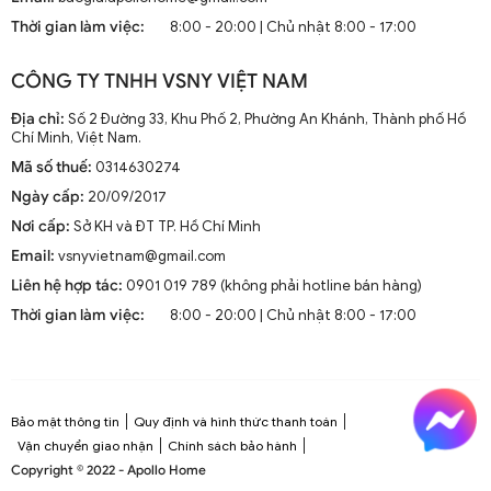
mà còn là phần trang trí sang trọng cho mọi không gian
Thời gian làm việc:
8:00 - 20:00 | Chủ nhật 8:00 - 17:00
sống. Chúng kết hợp công nghệ tiên tiến như điều khiển
từ xa, đèn LED và tích hợp với hệ thống nhà thông minh.
CÔNG TY TNHH VSNY VIỆT NAM
1.2. Cấu Tạo và Nguyên Lý Hoạt Động
Địa chỉ:
Số 2 Đường 33, Khu Phố 2, Phường An Khánh, Thành phố Hồ
Chí Minh, Việt Nam.
Mã số thuế:
0314630274
Cấu trúc tổng thể của quạt trần cánh dài
Ngày cấp:
20/09/2017
Quạt trần cánh dài thường gồm các bộ phận chính: động
Nơi cấp:
Sở KH và ĐT TP. Hồ Chí Minh
cơ, cánh quạt, bộ điều khiển và thân quạt. Các cánh quạt
Email:
vsnyvietnam@gmail.com
được chế tạo từ chất liệu như gỗ, kim loại hoặc
composite để đảm bảo độ bền và hiệu suất.
Liên hệ hợp tác:
0901 019 789 (không phải hotline bán hàng)
Thời gian làm việc:
8:00 - 20:00 | Chủ nhật 8:00 - 17:00
Nguyên lý hoạt động cơ bản
Quạt trần hoạt động dựa trên nguyên lý cung cấp luồng
không khí mát mẻ thông qua sự quay của cánh quạt.
Động cơ điện làm quay các cánh quạt, tạo ra dòng không
Bảo mật thông tin
Quy định và hình thức thanh toán
khí tuần hoàn trong không gian phòng.
Vận chuyển giao nhận
Chính sách bảo hành
Copyright © 2022 - Apollo Home
Công nghệ tiên tiến tích hợp