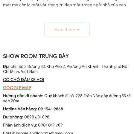
mát mà còn là một vật trang trí đẹp mắt trong ngôi nhà của bạn.
1.1. Lịch Sử và Sự Phát Triển
Xem thêm
Nguồn gốc và xuất xứ của quạt trần cánh dài
Quạt trần cánh dài xuất hiện từ thế kỷ 19, trở thành giải
pháp thông gió hiệu quả ở các khu vực nhiệt đới. Ban đầu
SHOW ROOM TRƯNG BÀY
được làm thủ công và chạy bằng điện từ pin, chúng
nhanh chóng phát triển với sự tiến bộ của công nghệ
Địa chỉ:
Số 2 Đường 33, Khu Phố 2, Phường An Khánh, Thành phố Hồ
Chí Minh, Việt Nam.
điện.
CÓ CHỖ ĐẬU XE HƠI
Sự thay đổi và cải tiến qua các thập kỷ
GOOGLE MAP
Từ những mẫu đơn giản, quạt trần cánh dài đã được cải
Hướng dẫn đi nhanh:
Quý khách đi tới 278 Trần Não gặp đường 33 rẽ
tiến với thiết kế hiện đại, động cơ mạnh mẽ và khả năng
vào 20m
điều chỉnh tốc độ. Các nhà sản xuất không ngừng nghiên
Hotline bán hàng:
09 1541 9868
cứu để nâng cao hiệu suất và thẩm mỹ của sản phẩm.
Dự phòng:
0898 681 898
Xu hướng hiện tại trên thị trường
Phản ánh dịch vụ:
0901 019 789
Hiện nay, quạt trần cánh dài không chỉ là thiết bị làm mát
Email:
baogia.apollohome@gmail.com