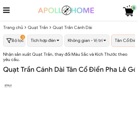
0
Trang chủ
Quạt Trần
Quạt Trần Cánh Dài
3
Bộ lọc
Tích hợp đèn
Không gian - Vị trí
Tân Cổ Điển
Nhận sản xuất Quạt Trần, thay đổi Màu Sắc và Kích Thước theo
yêu cầu.
Quạt Trần Cánh Dài Tân Cổ Điển Pha Lê Gố