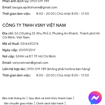
Phản ánh dịch vụ:
0901 019 789
Email:
baogia.apollohome@gmail.com
Thời gian làm việc:
8:00 - 20:00 | Chủ nhật 8:00 - 17:00
CÔNG TY TNHH VSNY VIỆT NAM
Địa chỉ:
Số 2 Đường 33, Khu Phố 2, Phường An Khánh, Thành phố Hồ
Chí Minh, Việt Nam.
Mã số thuế:
0314630274
Ngày cấp:
20/09/2017
Nơi cấp:
Sở KH và ĐT TP. Hồ Chí Minh
Email:
vsnyvietnam@gmail.com
Liên hệ hợp tác:
0901 019 789 (không phải hotline bán hàng)
Thời gian làm việc:
8:00 - 20:00 | Chủ nhật 8:00 - 17:00
Bảo mật thông tin
Quy định và hình thức thanh toán
Vận chuyển giao nhận
Chính sách bảo hành