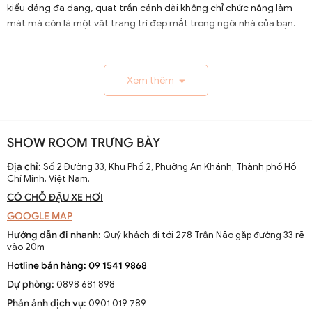
kiểu dáng đa dạng, quạt trần cánh dài không chỉ chức năng làm
mát mà còn là một vật trang trí đẹp mắt trong ngôi nhà của bạn.
1.1. Lịch Sử và Sự Phát Triển
Xem thêm
Nguồn gốc và xuất xứ của quạt trần cánh dài
Quạt trần cánh dài xuất hiện từ thế kỷ 19, trở thành giải
pháp thông gió hiệu quả ở các khu vực nhiệt đới. Ban đầu
SHOW ROOM TRƯNG BÀY
được làm thủ công và chạy bằng điện từ pin, chúng
nhanh chóng phát triển với sự tiến bộ của công nghệ
Địa chỉ:
Số 2 Đường 33, Khu Phố 2, Phường An Khánh, Thành phố Hồ
Chí Minh, Việt Nam.
điện.
CÓ CHỖ ĐẬU XE HƠI
Sự thay đổi và cải tiến qua các thập kỷ
GOOGLE MAP
Từ những mẫu đơn giản, quạt trần cánh dài đã được cải
Hướng dẫn đi nhanh:
Quý khách đi tới 278 Trần Não gặp đường 33 rẽ
tiến với thiết kế hiện đại, động cơ mạnh mẽ và khả năng
vào 20m
điều chỉnh tốc độ. Các nhà sản xuất không ngừng nghiên
Hotline bán hàng:
09 1541 9868
cứu để nâng cao hiệu suất và thẩm mỹ của sản phẩm.
Dự phòng:
0898 681 898
Xu hướng hiện tại trên thị trường
Phản ánh dịch vụ:
0901 019 789