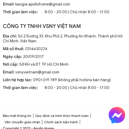
Hiện nay, quạt trần cánh dài không chỉ là thiết bị làm mát
Email:
baogia.apollohome@gmail.com
mà còn là phần trang trí sang trọng cho mọi không gian
Thời gian làm việc:
8:00 - 20:00 | Chủ nhật 8:00 - 17:00
sống. Chúng kết hợp công nghệ tiên tiến như điều khiển
từ xa, đèn LED và tích hợp với hệ thống nhà thông minh.
CÔNG TY TNHH VSNY VIỆT NAM
1.2. Cấu Tạo và Nguyên Lý Hoạt Động
Địa chỉ:
Số 2 Đường 33, Khu Phố 2, Phường An Khánh, Thành phố Hồ
Chí Minh, Việt Nam.
Mã số thuế:
0314630274
Cấu trúc tổng thể của quạt trần cánh dài
Ngày cấp:
20/09/2017
Quạt trần cánh dài thường gồm các bộ phận chính: động
Nơi cấp:
Sở KH và ĐT TP. Hồ Chí Minh
cơ, cánh quạt, bộ điều khiển và thân quạt. Các cánh quạt
Email:
vsnyvietnam@gmail.com
được chế tạo từ chất liệu như gỗ, kim loại hoặc
composite để đảm bảo độ bền và hiệu suất.
Liên hệ hợp tác:
0901 019 789 (không phải hotline bán hàng)
Thời gian làm việc:
8:00 - 20:00 | Chủ nhật 8:00 - 17:00
Nguyên lý hoạt động cơ bản
Quạt trần hoạt động dựa trên nguyên lý cung cấp luồng
không khí mát mẻ thông qua sự quay của cánh quạt.
Động cơ điện làm quay các cánh quạt, tạo ra dòng không
Bảo mật thông tin
Quy định và hình thức thanh toán
khí tuần hoàn trong không gian phòng.
Vận chuyển giao nhận
Chính sách bảo hành
Copyright © 2022 - Apollo Home