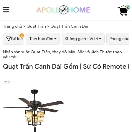
0
Trang chủ
Quạt Trần
Quạt Trần Cánh Dài
3
Bộ lọc
Tích hợp đèn
Không gian - Vị trí
Phong các
Nhận sản xuất Quạt Trần, thay đổi Màu Sắc và Kích Thước theo
yêu cầu.
Quạt Trần Cánh Dài Gốm | Sứ Có Remote Đi