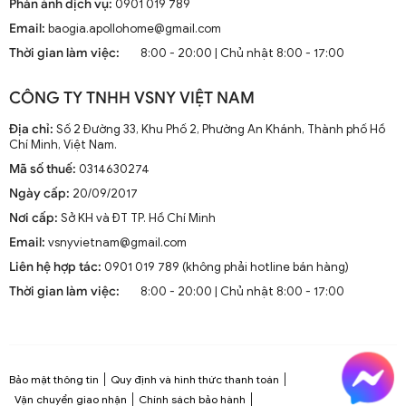
Phản ánh dịch vụ:
0901 019 789
Email:
baogia.apollohome@gmail.com
Thời gian làm việc:
8:00 - 20:00 | Chủ nhật 8:00 - 17:00
CÔNG TY TNHH VSNY VIỆT NAM
Địa chỉ:
Số 2 Đường 33, Khu Phố 2, Phường An Khánh, Thành phố Hồ
Chí Minh, Việt Nam.
Mã số thuế:
0314630274
Ngày cấp:
20/09/2017
Nơi cấp:
Sở KH và ĐT TP. Hồ Chí Minh
Email:
vsnyvietnam@gmail.com
Liên hệ hợp tác:
0901 019 789 (không phải hotline bán hàng)
Thời gian làm việc:
8:00 - 20:00 | Chủ nhật 8:00 - 17:00
Bảo mật thông tin
Quy định và hình thức thanh toán
Vận chuyển giao nhận
Chính sách bảo hành