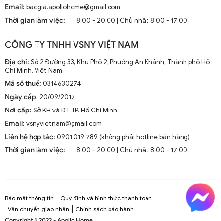
Hiện nay, quạt trần cánh dài không chỉ là thiết bị làm mát
Email:
baogia.apollohome@gmail.com
mà còn là phần trang trí sang trọng cho mọi không gian
Thời gian làm việc:
8:00 - 20:00 | Chủ nhật 8:00 - 17:00
sống. Chúng kết hợp công nghệ tiên tiến như điều khiển
từ xa, đèn LED và tích hợp với hệ thống nhà thông minh.
CÔNG TY TNHH VSNY VIỆT NAM
1.2. Cấu Tạo và Nguyên Lý Hoạt Động
Địa chỉ:
Số 2 Đường 33, Khu Phố 2, Phường An Khánh, Thành phố Hồ
Chí Minh, Việt Nam.
Mã số thuế:
0314630274
Cấu trúc tổng thể của quạt trần cánh dài
Ngày cấp:
20/09/2017
Quạt trần cánh dài thường gồm các bộ phận chính: động
Nơi cấp:
Sở KH và ĐT TP. Hồ Chí Minh
cơ, cánh quạt, bộ điều khiển và thân quạt. Các cánh quạt
Email:
vsnyvietnam@gmail.com
được chế tạo từ chất liệu như gỗ, kim loại hoặc
composite để đảm bảo độ bền và hiệu suất.
Liên hệ hợp tác:
0901 019 789 (không phải hotline bán hàng)
Thời gian làm việc:
8:00 - 20:00 | Chủ nhật 8:00 - 17:00
Nguyên lý hoạt động cơ bản
Quạt trần hoạt động dựa trên nguyên lý cung cấp luồng
không khí mát mẻ thông qua sự quay của cánh quạt.
Động cơ điện làm quay các cánh quạt, tạo ra dòng không
Bảo mật thông tin
Quy định và hình thức thanh toán
khí tuần hoàn trong không gian phòng.
Vận chuyển giao nhận
Chính sách bảo hành
Copyright © 2022 - Apollo Home