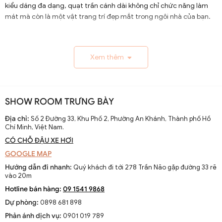
kiểu dáng đa dạng, quạt trần cánh dài không chỉ chức năng làm
mát mà còn là một vật trang trí đẹp mắt trong ngôi nhà của bạn.
1.1. Lịch Sử và Sự Phát Triển
Xem thêm
Nguồn gốc và xuất xứ của quạt trần cánh dài
Quạt trần cánh dài xuất hiện từ thế kỷ 19, trở thành giải
pháp thông gió hiệu quả ở các khu vực nhiệt đới. Ban đầu
SHOW ROOM TRƯNG BÀY
được làm thủ công và chạy bằng điện từ pin, chúng
nhanh chóng phát triển với sự tiến bộ của công nghệ
Địa chỉ:
Số 2 Đường 33, Khu Phố 2, Phường An Khánh, Thành phố Hồ
Chí Minh, Việt Nam.
điện.
CÓ CHỖ ĐẬU XE HƠI
Sự thay đổi và cải tiến qua các thập kỷ
GOOGLE MAP
Từ những mẫu đơn giản, quạt trần cánh dài đã được cải
Hướng dẫn đi nhanh:
Quý khách đi tới 278 Trần Não gặp đường 33 rẽ
tiến với thiết kế hiện đại, động cơ mạnh mẽ và khả năng
vào 20m
điều chỉnh tốc độ. Các nhà sản xuất không ngừng nghiên
Hotline bán hàng:
09 1541 9868
cứu để nâng cao hiệu suất và thẩm mỹ của sản phẩm.
Dự phòng:
0898 681 898
Xu hướng hiện tại trên thị trường
Phản ánh dịch vụ:
0901 019 789