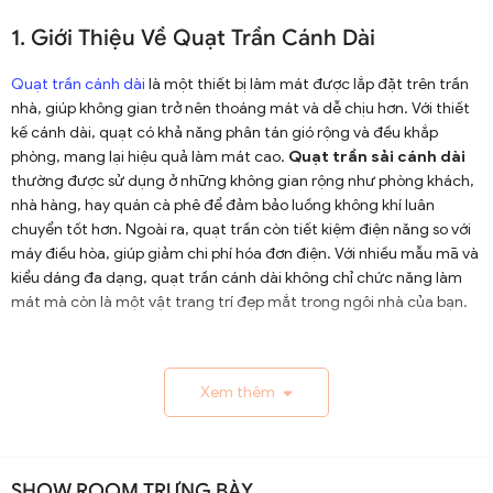
1. Giới Thiệu Về Quạt Trần Cánh Dài
Quạt trần cánh dài
là một thiết bị làm mát được lắp đặt trên trần
nhà, giúp không gian trở nên thoáng mát và dễ chịu hơn. Với thiết
kế cánh dài, quạt có khả năng phân tán gió rộng và đều khắp
phòng, mang lại hiệu quả làm mát cao.
Quạt trần sải cánh dài
thường được sử dụng ở những không gian rộng như phòng khách,
nhà hàng, hay quán cà phê để đảm bảo luồng không khí luân
chuyển tốt hơn. Ngoài ra, quạt trần còn tiết kiệm điện năng so với
máy điều hòa, giúp giảm chi phí hóa đơn điện. Với nhiều mẫu mã và
kiểu dáng đa dạng, quạt trần cánh dài không chỉ chức năng làm
mát mà còn là một vật trang trí đẹp mắt trong ngôi nhà của bạn.
1.1. Lịch Sử và Sự Phát Triển
Xem thêm
Nguồn gốc và xuất xứ của quạt trần cánh dài
Quạt trần cánh dài xuất hiện từ thế kỷ 19, trở thành giải
pháp thông gió hiệu quả ở các khu vực nhiệt đới. Ban đầu
SHOW ROOM TRƯNG BÀY