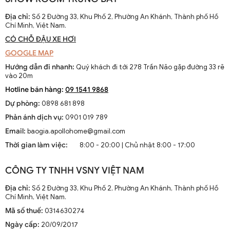
được làm thủ công và chạy bằng điện từ pin, chúng
nhanh chóng phát triển với sự tiến bộ của công nghệ
Địa chỉ:
Số 2 Đường 33, Khu Phố 2, Phường An Khánh, Thành phố Hồ
Chí Minh, Việt Nam.
điện.
CÓ CHỖ ĐẬU XE HƠI
Sự thay đổi và cải tiến qua các thập kỷ
GOOGLE MAP
Từ những mẫu đơn giản, quạt trần cánh dài đã được cải
Hướng dẫn đi nhanh:
Quý khách đi tới 278 Trần Não gặp đường 33 rẽ
tiến với thiết kế hiện đại, động cơ mạnh mẽ và khả năng
vào 20m
điều chỉnh tốc độ. Các nhà sản xuất không ngừng nghiên
Hotline bán hàng:
09 1541 9868
cứu để nâng cao hiệu suất và thẩm mỹ của sản phẩm.
Dự phòng:
0898 681 898
Xu hướng hiện tại trên thị trường
Phản ánh dịch vụ:
0901 019 789
Hiện nay, quạt trần cánh dài không chỉ là thiết bị làm mát
Email:
baogia.apollohome@gmail.com
mà còn là phần trang trí sang trọng cho mọi không gian
Thời gian làm việc:
8:00 - 20:00 | Chủ nhật 8:00 - 17:00
sống. Chúng kết hợp công nghệ tiên tiến như điều khiển
từ xa, đèn LED và tích hợp với hệ thống nhà thông minh.
CÔNG TY TNHH VSNY VIỆT NAM
1.2. Cấu Tạo và Nguyên Lý Hoạt Động
Địa chỉ:
Số 2 Đường 33, Khu Phố 2, Phường An Khánh, Thành phố Hồ
Chí Minh, Việt Nam.
Mã số thuế:
0314630274
Cấu trúc tổng thể của quạt trần cánh dài
Ngày cấp:
20/09/2017