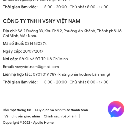
mà còn là phần trang trí sang trọng cho mọi không gian
Thời gian làm việc:
8:00 - 20:00 | Chủ nhật 8:00 - 17:00
sống. Chúng kết hợp công nghệ tiên tiến như điều khiển
từ xa, đèn LED và tích hợp với hệ thống nhà thông minh.
CÔNG TY TNHH VSNY VIỆT NAM
1.2. Cấu Tạo và Nguyên Lý Hoạt Động
Địa chỉ:
Số 2 Đường 33, Khu Phố 2, Phường An Khánh, Thành phố Hồ
Chí Minh, Việt Nam.
Mã số thuế:
0314630274
Cấu trúc tổng thể của quạt trần cánh dài
Ngày cấp:
20/09/2017
Quạt trần cánh dài thường gồm các bộ phận chính: động
Nơi cấp:
Sở KH và ĐT TP. Hồ Chí Minh
cơ, cánh quạt, bộ điều khiển và thân quạt. Các cánh quạt
Email:
vsnyvietnam@gmail.com
được chế tạo từ chất liệu như gỗ, kim loại hoặc
composite để đảm bảo độ bền và hiệu suất.
Liên hệ hợp tác:
0901 019 789 (không phải hotline bán hàng)
Thời gian làm việc:
8:00 - 20:00 | Chủ nhật 8:00 - 17:00
Nguyên lý hoạt động cơ bản
Quạt trần hoạt động dựa trên nguyên lý cung cấp luồng
không khí mát mẻ thông qua sự quay của cánh quạt.
Động cơ điện làm quay các cánh quạt, tạo ra dòng không
Bảo mật thông tin
Quy định và hình thức thanh toán
khí tuần hoàn trong không gian phòng.
Vận chuyển giao nhận
Chính sách bảo hành
Copyright © 2022 - Apollo Home
Công nghệ tiên tiến tích hợp