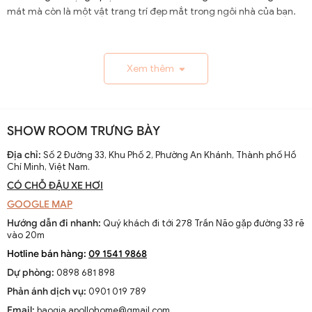
mát mà còn là một vật trang trí đẹp mắt trong ngôi nhà của bạn.
1.1. Lịch Sử và Sự Phát Triển
Xem thêm
Nguồn gốc và xuất xứ của quạt trần cánh dài
Quạt trần cánh dài xuất hiện từ thế kỷ 19, trở thành giải
pháp thông gió hiệu quả ở các khu vực nhiệt đới. Ban đầu
SHOW ROOM TRƯNG BÀY
được làm thủ công và chạy bằng điện từ pin, chúng
nhanh chóng phát triển với sự tiến bộ của công nghệ
Địa chỉ:
Số 2 Đường 33, Khu Phố 2, Phường An Khánh, Thành phố Hồ
Chí Minh, Việt Nam.
điện.
CÓ CHỖ ĐẬU XE HƠI
Sự thay đổi và cải tiến qua các thập kỷ
GOOGLE MAP
Từ những mẫu đơn giản, quạt trần cánh dài đã được cải
Hướng dẫn đi nhanh:
Quý khách đi tới 278 Trần Não gặp đường 33 rẽ
tiến với thiết kế hiện đại, động cơ mạnh mẽ và khả năng
vào 20m
điều chỉnh tốc độ. Các nhà sản xuất không ngừng nghiên
Hotline bán hàng:
09 1541 9868
cứu để nâng cao hiệu suất và thẩm mỹ của sản phẩm.
Dự phòng:
0898 681 898
Xu hướng hiện tại trên thị trường
Phản ánh dịch vụ:
0901 019 789
Hiện nay, quạt trần cánh dài không chỉ là thiết bị làm mát
Email:
baogia.apollohome@gmail.com