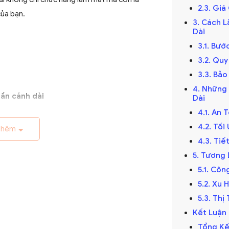
2.3. Gi
của bạn.
3. Cách L
Dài
3.1. Bướ
3.2. Qu
3.3. Bảo
4. Những
ần cánh dài
Dài
4.1. An 
ế kỷ 19, trở thành giải pháp thông gió hiệu
4.2. Tố
 đầu được làm thủ công và chạy bằng điện
thêm
4.3. Ti
riển với sự tiến bộ của công nghệ điện.
5. Tương 
5.1. Cô
5.2. Xu
5.3. Th
hập kỷ
Kết Luận
cánh dài đã được cải tiến với thiết kế hiện
Tổng Kế