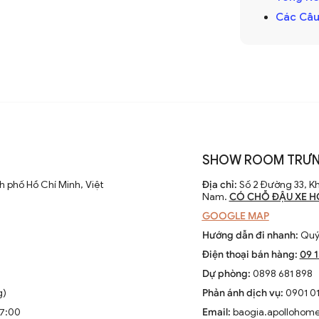
 điều chỉnh tốc độ. Các nhà sản xuất
Các Câu
 cao hiệu suất và thẩm mỹ của sản phẩm.
 chỉ là thiết bị làm mát mà còn là phần
SHOW ROOM TRƯN
ông gian sống. Chúng kết hợp công nghệ
 phố Hồ Chí Minh, Việt
Địa chỉ:
Số 2 Đường 33, Kh
èn LED và tích hợp với hệ thống nhà thông
Nam.
CÓ CHỖ ĐẬU XE H
GOOGLE MAP
Hướng dẫn đi nhanh:
Quý 
Điện thoại bán hàng:
09 
Dự phòng:
0898 681 898
g)
Phản ánh dịch vụ:
0901 01
ộng
17:00
Email:
baogia.apollohom