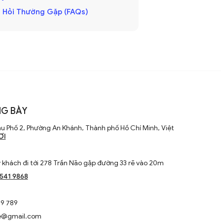
 Hỏi Thường Gặp (FAQs)
G BÀY
u Phố 2, Phường An Khánh, Thành phố Hồ Chí Minh, Việt
ƠI
khách đi tới 278 Trần Não gặp đường 33 rẽ vào 20m
1541 9868
9 789
e@gmail.com