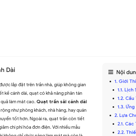
nh Dài
Nội dung
1. Giới T
được lắp đặt trên trần nhà, giúp không gian
1.1. Lịc
ết kế cánh dài, quạt có khả năng phân tán
1.2. Cấ
u quả làm mát cao.
Quạt trần sải cánh dài
1.3. Ứng
rộng như phòng khách, nhà hàng, hay quán
2. Lựa Ch
uyển tốt hơn. Ngoài ra, quạt trần còn tiết
2.1. Các
giảm chi phí hóa đơn điện. Với nhiều mẫu
2.2. Th
ài không chỉ chức năng làm mát mà còn là