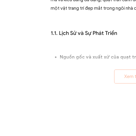
một vật trang trí đẹp mắt trong ngôi nhà 
1.1. Lịch Sử và Sự Phát Triển
Nguồn gốc và xuất xứ của quạt tr
Quạt trần cánh dài xuất hiện từ th
quả ở các khu vực nhiệt đới. Ban
Xem 
từ pin, chúng nhanh chóng phát t
Sự thay đổi và cải tiến qua các t
Từ những mẫu đơn giản, quạt trần 