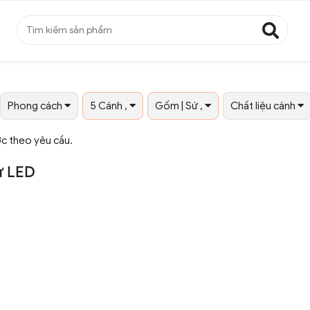
Phong cách
5 Cánh ,
Gốm | Sứ ,
Chất liệu cánh
ớc theo yêu cầu.
ứ LED