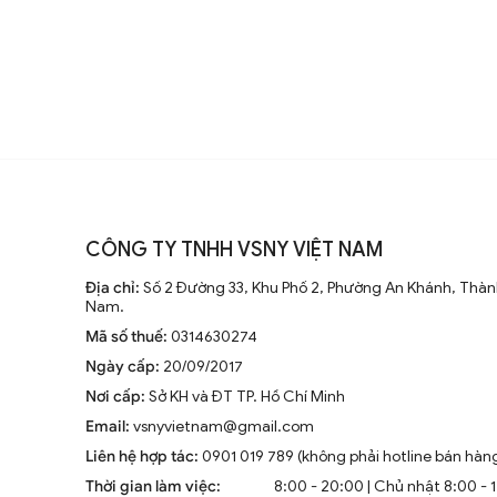
đại, động cơ mạnh mẽ và khả năng
không ngừng nghiên cứu để nâng
Xu hướng hiện tại trên thị trường
Hiện nay, quạt trần cánh dài không
CÔNG TY TNHH VSNY VIỆT NAM
trang trí sang trọng cho mọi kh
Địa chỉ:
Số 2 Đường 33, Khu Phố 2, Phường An Khánh, Thành
tiên tiến như điều khiển từ xa, đ
Nam.
minh.
Mã số thuế:
0314630274
Ngày cấp:
20/09/2017
Nơi cấp:
Sở KH và ĐT TP. Hồ Chí Minh
Email:
vsnyvietnam@gmail.com
Liên hệ hợp tác:
0901 019 789 (không phải hotline bán hàn
1.2. Cấu Tạo và Nguyên Lý Hoạt Đ
Thời gian làm việc:
8:00 - 20:00 | Chủ nhật 8:00 - 