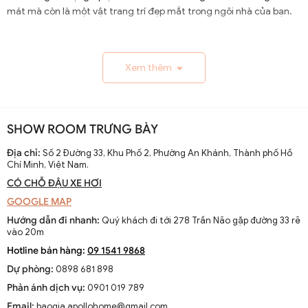
mát mà còn là một vật trang trí đẹp mắt trong ngôi nhà của bạn.
1.1. Lịch Sử và Sự Phát Triển
Xem thêm
Nguồn gốc và xuất xứ của quạt trần cánh dài
Quạt trần cánh dài xuất hiện từ thế kỷ 19, trở thành giải
pháp thông gió hiệu quả ở các khu vực nhiệt đới. Ban đầu
SHOW ROOM TRƯNG BÀY
được làm thủ công và chạy bằng điện từ pin, chúng
nhanh chóng phát triển với sự tiến bộ của công nghệ
Địa chỉ:
Số 2 Đường 33, Khu Phố 2, Phường An Khánh, Thành phố Hồ
Chí Minh, Việt Nam.
điện.
CÓ CHỖ ĐẬU XE HƠI
Sự thay đổi và cải tiến qua các thập kỷ
GOOGLE MAP
Từ những mẫu đơn giản, quạt trần cánh dài đã được cải
Hướng dẫn đi nhanh:
Quý khách đi tới 278 Trần Não gặp đường 33 rẽ
tiến với thiết kế hiện đại, động cơ mạnh mẽ và khả năng
vào 20m
điều chỉnh tốc độ. Các nhà sản xuất không ngừng nghiên
Hotline bán hàng:
09 1541 9868
cứu để nâng cao hiệu suất và thẩm mỹ của sản phẩm.
Dự phòng:
0898 681 898
Xu hướng hiện tại trên thị trường
Phản ánh dịch vụ:
0901 019 789
Hiện nay, quạt trần cánh dài không chỉ là thiết bị làm mát
Email:
baogia.apollohome@gmail.com