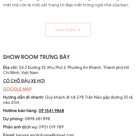
mát mà còn là một vật trang trí đẹp mắt trong ngôi nhà của bạn.
1.1. Lịch Sử và Sự Phát Triển
Xem thêm
Nguồn gốc và xuất xứ của quạt trần cánh dài
Quạt trần cánh dài xuất hiện từ thế kỷ 19, trở thành giải
pháp thông gió hiệu quả ở các khu vực nhiệt đới. Ban đầu
SHOW ROOM TRƯNG BÀY
được làm thủ công và chạy bằng điện từ pin, chúng
nhanh chóng phát triển với sự tiến bộ của công nghệ
Địa chỉ:
Số 2 Đường 33, Khu Phố 2, Phường An Khánh, Thành phố Hồ
Chí Minh, Việt Nam.
điện.
CÓ CHỖ ĐẬU XE HƠI
Sự thay đổi và cải tiến qua các thập kỷ
GOOGLE MAP
Từ những mẫu đơn giản, quạt trần cánh dài đã được cải
Hướng dẫn đi nhanh:
Quý khách đi tới 278 Trần Não gặp đường 33 rẽ
tiến với thiết kế hiện đại, động cơ mạnh mẽ và khả năng
vào 20m
điều chỉnh tốc độ. Các nhà sản xuất không ngừng nghiên
Hotline bán hàng:
09 1541 9868
cứu để nâng cao hiệu suất và thẩm mỹ của sản phẩm.
Dự phòng:
0898 681 898
Xu hướng hiện tại trên thị trường
Phản ánh dịch vụ:
0901 019 789
Hiện nay, quạt trần cánh dài không chỉ là thiết bị làm mát
Email:
baogia.apollohome@gmail.com