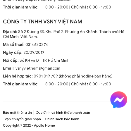
mà còn là phần trang trí sang trọng cho mọi không gian
Thời gian làm việc:
8:00 - 20:00 | Chủ nhật 8:00 - 17:00
sống. Chúng kết hợp công nghệ tiên tiến như điều khiển
từ xa, đèn LED và tích hợp với hệ thống nhà thông minh.
CÔNG TY TNHH VSNY VIỆT NAM
1.2. Cấu Tạo và Nguyên Lý Hoạt Động
Địa chỉ:
Số 2 Đường 33, Khu Phố 2, Phường An Khánh, Thành phố Hồ
Chí Minh, Việt Nam.
Mã số thuế:
0314630274
Cấu trúc tổng thể của quạt trần cánh dài
Ngày cấp:
20/09/2017
Quạt trần cánh dài thường gồm các bộ phận chính: động
Nơi cấp:
Sở KH và ĐT TP. Hồ Chí Minh
cơ, cánh quạt, bộ điều khiển và thân quạt. Các cánh quạt
Email:
vsnyvietnam@gmail.com
được chế tạo từ chất liệu như gỗ, kim loại hoặc
composite để đảm bảo độ bền và hiệu suất.
Liên hệ hợp tác:
0901 019 789 (không phải hotline bán hàng)
Thời gian làm việc:
8:00 - 20:00 | Chủ nhật 8:00 - 17:00
Nguyên lý hoạt động cơ bản
Quạt trần hoạt động dựa trên nguyên lý cung cấp luồng
không khí mát mẻ thông qua sự quay của cánh quạt.
Động cơ điện làm quay các cánh quạt, tạo ra dòng không
Bảo mật thông tin
Quy định và hình thức thanh toán
khí tuần hoàn trong không gian phòng.
Vận chuyển giao nhận
Chính sách bảo hành
Copyright © 2022 - Apollo Home
Công nghệ tiên tiến tích hợp