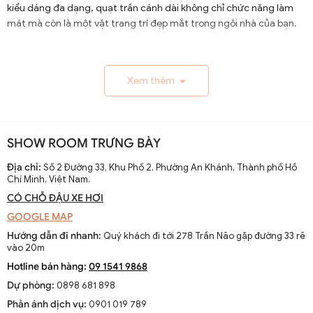
kiểu dáng đa dạng, quạt trần cánh dài không chỉ chức năng làm
mát mà còn là một vật trang trí đẹp mắt trong ngôi nhà của bạn.
1.1. Lịch Sử và Sự Phát Triển
Xem thêm
Nguồn gốc và xuất xứ của quạt trần cánh dài
Quạt trần cánh dài xuất hiện từ thế kỷ 19, trở thành giải
pháp thông gió hiệu quả ở các khu vực nhiệt đới. Ban đầu
SHOW ROOM TRƯNG BÀY
được làm thủ công và chạy bằng điện từ pin, chúng
nhanh chóng phát triển với sự tiến bộ của công nghệ
Địa chỉ:
Số 2 Đường 33, Khu Phố 2, Phường An Khánh, Thành phố Hồ
Chí Minh, Việt Nam.
điện.
CÓ CHỖ ĐẬU XE HƠI
Sự thay đổi và cải tiến qua các thập kỷ
GOOGLE MAP
Từ những mẫu đơn giản, quạt trần cánh dài đã được cải
Hướng dẫn đi nhanh:
Quý khách đi tới 278 Trần Não gặp đường 33 rẽ
tiến với thiết kế hiện đại, động cơ mạnh mẽ và khả năng
vào 20m
điều chỉnh tốc độ. Các nhà sản xuất không ngừng nghiên
Hotline bán hàng:
09 1541 9868
cứu để nâng cao hiệu suất và thẩm mỹ của sản phẩm.
Dự phòng:
0898 681 898
Xu hướng hiện tại trên thị trường
Phản ánh dịch vụ:
0901 019 789