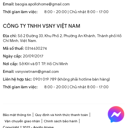
Hiện nay, quạt trần cánh dài không chỉ là thiết bị làm mát
Email:
baogia.apollohome@gmail.com
mà còn là phần trang trí sang trọng cho mọi không gian
Thời gian làm việc:
8:00 - 20:00 | Chủ nhật 8:00 - 17:00
sống. Chúng kết hợp công nghệ tiên tiến như điều khiển
từ xa, đèn LED và tích hợp với hệ thống nhà thông minh.
CÔNG TY TNHH VSNY VIỆT NAM
1.2. Cấu Tạo và Nguyên Lý Hoạt Động
Địa chỉ:
Số 2 Đường 33, Khu Phố 2, Phường An Khánh, Thành phố Hồ
Chí Minh, Việt Nam.
Mã số thuế:
0314630274
Cấu trúc tổng thể của quạt trần cánh dài
Ngày cấp:
20/09/2017
Quạt trần cánh dài thường gồm các bộ phận chính: động
Nơi cấp:
Sở KH và ĐT TP. Hồ Chí Minh
cơ, cánh quạt, bộ điều khiển và thân quạt. Các cánh quạt
Email:
vsnyvietnam@gmail.com
được chế tạo từ chất liệu như gỗ, kim loại hoặc
composite để đảm bảo độ bền và hiệu suất.
Liên hệ hợp tác:
0901 019 789 (không phải hotline bán hàng)
Thời gian làm việc:
8:00 - 20:00 | Chủ nhật 8:00 - 17:00
Nguyên lý hoạt động cơ bản
Quạt trần hoạt động dựa trên nguyên lý cung cấp luồng
không khí mát mẻ thông qua sự quay của cánh quạt.
Động cơ điện làm quay các cánh quạt, tạo ra dòng không
Bảo mật thông tin
Quy định và hình thức thanh toán
khí tuần hoàn trong không gian phòng.
Vận chuyển giao nhận
Chính sách bảo hành
Copyright © 2022 - Apollo Home