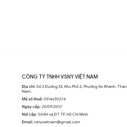
Sự thay đổi và cải tiến qua các t
Từ những mẫu đơn giản, quạt trần 
đại, động cơ mạnh mẽ và khả năng
không ngừng nghiên cứu để nâng
Xu hướng hiện tại trên thị trường
Hiện nay, quạt trần cánh dài không
CÔNG TY TNHH VSNY VIỆT NAM
trang trí sang trọng cho mọi kh
Địa chỉ:
Số 2 Đường 33, Khu Phố 2, Phường An Khánh, Thành
tiên tiến như điều khiển từ xa, đ
Nam.
minh.
Mã số thuế:
0314630274
Ngày cấp:
20/09/2017
Nơi cấp:
Sở KH và ĐT TP. Hồ Chí Minh
Email:
vsnyvietnam@gmail.com