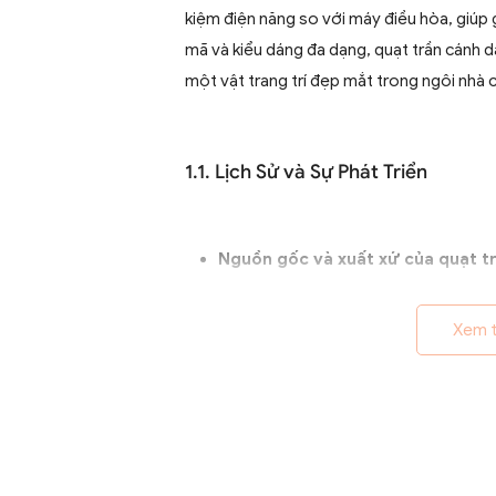
kiệm điện năng so với máy điều hòa, giúp 
mã và kiểu dáng đa dạng, quạt trần cánh d
một vật trang trí đẹp mắt trong ngôi nhà 
1.1. Lịch Sử và Sự Phát Triển
Nguồn gốc và xuất xứ của quạt tr
Quạt trần cánh dài xuất hiện từ th
quả ở các khu vực nhiệt đới. Ban
Xem 
từ pin, chúng nhanh chóng phát t