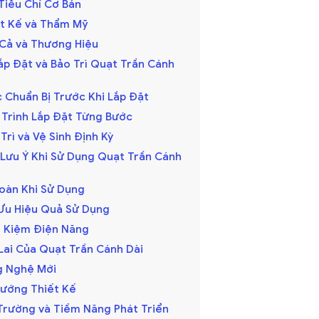
 Tiêu Chí Cơ Bản
iết Kế và Thẩm Mỹ
á Cả và Thương Hiệu
ắp Đặt và Bảo Trì Quạt Trần Cánh
c Chuẩn Bị Trước Khi Lắp Đặt
y Trình Lắp Đặt Từng Bước
 Trì và Vệ Sinh Định Kỳ
 Lưu Ý Khi Sử Dụng Quạt Trần Cánh
Toàn Khi Sử Dụng
i Ưu Hiệu Quả Sử Dụng
ết Kiệm Điện Năng
Lai Của Quạt Trần Cánh Dài
ng Nghệ Mới
 Hướng Thiết Kế
ị Trường và Tiềm Năng Phát Triển