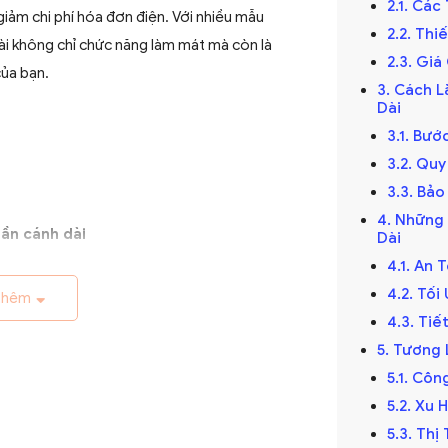
2.1. Các
giảm chi phí hóa đơn điện. Với nhiều mẫu
2.2. Th
ài không chỉ chức năng làm mát mà còn là
2.3. Gi
của bạn.
3. Cách L
Dài
3.1. Bướ
3.2. Qu
3.3. Bảo
4. Những
ần cánh dài
Dài
4.1. An 
ế kỷ 19, trở thành giải pháp thông gió hiệu
4.2. Tố
 đầu được làm thủ công và chạy bằng điện
thêm
4.3. Ti
riển với sự tiến bộ của công nghệ điện.
5. Tương 
5.1. Cô
5.2. Xu
5.3. Th