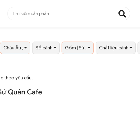
Châu Âu ,
Số cánh
Gốm | Sứ ,
Chất liệu cánh
ớc theo yêu cầu.
 Sứ Quán Cafe