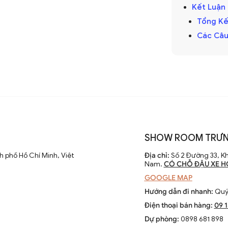
hập kỷ
Kết Luận
cánh dài đã được cải tiến với thiết kế hiện
Tổng Kế
 điều chỉnh tốc độ. Các nhà sản xuất
Các Câu
 cao hiệu suất và thẩm mỹ của sản phẩm.
 chỉ là thiết bị làm mát mà còn là phần
SHOW ROOM TRƯN
ông gian sống. Chúng kết hợp công nghệ
 phố Hồ Chí Minh, Việt
Địa chỉ:
Số 2 Đường 33, Kh
èn LED và tích hợp với hệ thống nhà thông
Nam.
CÓ CHỖ ĐẬU XE H
GOOGLE MAP
Hướng dẫn đi nhanh:
Quý 
Điện thoại bán hàng:
09 
Dự phòng:
0898 681 898