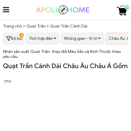
...
Trang chủ
Quạt Trần
Quạt Trần Cánh Dài
4
Bộ lọc
Tích hợp đèn
Không gian - Vị trí
Châu Âu ,C
Nhận sản xuất Quạt Trần, thay đổi Màu Sắc và Kích Thước theo
yêu cầu.
Quạt Trần Cánh Dài Châu Âu Châu Á Gốm 