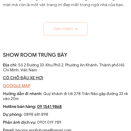
mát mà còn là một vật trang trí đẹp mắt trong ngôi nhà của bạn.
1.1. Lịch Sử và Sự Phát Triển
Xem thêm
Nguồn gốc và xuất xứ của quạt trần cánh dài
Quạt trần cánh dài xuất hiện từ thế kỷ 19, trở thành giải
pháp thông gió hiệu quả ở các khu vực nhiệt đới. Ban đầu
SHOW ROOM TRƯNG BÀY
được làm thủ công và chạy bằng điện từ pin, chúng
nhanh chóng phát triển với sự tiến bộ của công nghệ
Địa chỉ:
Số 2 Đường 33, Khu Phố 2, Phường An Khánh, Thành phố Hồ
Chí Minh, Việt Nam.
điện.
CÓ CHỖ ĐẬU XE HƠI
Sự thay đổi và cải tiến qua các thập kỷ
GOOGLE MAP
Từ những mẫu đơn giản, quạt trần cánh dài đã được cải
Hướng dẫn đi nhanh:
Quý khách đi tới 278 Trần Não gặp đường 33 rẽ
tiến với thiết kế hiện đại, động cơ mạnh mẽ và khả năng
vào 20m
điều chỉnh tốc độ. Các nhà sản xuất không ngừng nghiên
Hotline bán hàng:
09 1541 9868
cứu để nâng cao hiệu suất và thẩm mỹ của sản phẩm.
Dự phòng:
0898 681 898
Xu hướng hiện tại trên thị trường
Phản ánh dịch vụ:
0901 019 789
Hiện nay, quạt trần cánh dài không chỉ là thiết bị làm mát
Email:
baogia.apollohome@gmail.com