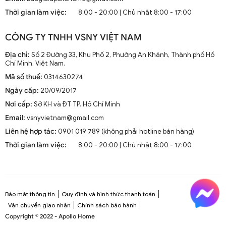
mà còn là phần trang trí sang trọng cho mọi không gian
Thời gian làm việc:
8:00 - 20:00 | Chủ nhật 8:00 - 17:00
sống. Chúng kết hợp công nghệ tiên tiến như điều khiển
từ xa, đèn LED và tích hợp với hệ thống nhà thông minh.
CÔNG TY TNHH VSNY VIỆT NAM
1.2. Cấu Tạo và Nguyên Lý Hoạt Động
Địa chỉ:
Số 2 Đường 33, Khu Phố 2, Phường An Khánh, Thành phố Hồ
Chí Minh, Việt Nam.
Mã số thuế:
0314630274
Cấu trúc tổng thể của quạt trần cánh dài
Ngày cấp:
20/09/2017
Quạt trần cánh dài thường gồm các bộ phận chính: động
Nơi cấp:
Sở KH và ĐT TP. Hồ Chí Minh
cơ, cánh quạt, bộ điều khiển và thân quạt. Các cánh quạt
Email:
vsnyvietnam@gmail.com
được chế tạo từ chất liệu như gỗ, kim loại hoặc
composite để đảm bảo độ bền và hiệu suất.
Liên hệ hợp tác:
0901 019 789 (không phải hotline bán hàng)
Thời gian làm việc:
8:00 - 20:00 | Chủ nhật 8:00 - 17:00
Nguyên lý hoạt động cơ bản
Quạt trần hoạt động dựa trên nguyên lý cung cấp luồng
không khí mát mẻ thông qua sự quay của cánh quạt.
Động cơ điện làm quay các cánh quạt, tạo ra dòng không
Bảo mật thông tin
Quy định và hình thức thanh toán
khí tuần hoàn trong không gian phòng.
Vận chuyển giao nhận
Chính sách bảo hành
Copyright © 2022 - Apollo Home
Công nghệ tiên tiến tích hợp