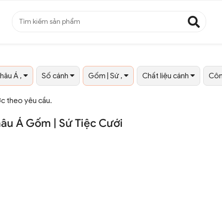
hâu Á ,
Số cánh
Gốm | Sứ ,
Chất liệu cánh
Côn
ớc theo yêu cầu.
âu Á Gốm | Sứ Tiệc Cưới