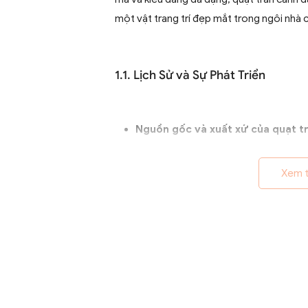
một vật trang trí đẹp mắt trong ngôi nhà 
1.1. Lịch Sử và Sự Phát Triển
Nguồn gốc và xuất xứ của quạt tr
Quạt trần cánh dài xuất hiện từ th
quả ở các khu vực nhiệt đới. Ban
Xem 
từ pin, chúng nhanh chóng phát t
Sự thay đổi và cải tiến qua các t
Từ những mẫu đơn giản, quạt trần 