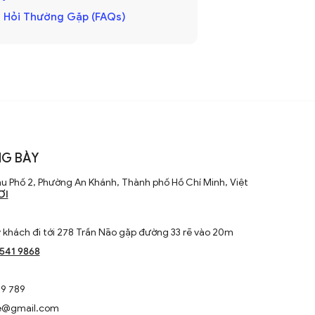
 Hỏi Thường Gặp (FAQs)
G BÀY
u Phố 2, Phường An Khánh, Thành phố Hồ Chí Minh, Việt
ƠI
khách đi tới 278 Trần Não gặp đường 33 rẽ vào 20m
1541 9868
9 789
e@gmail.com