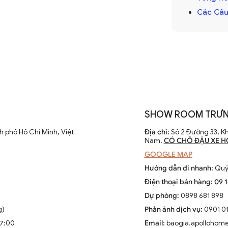
 điều chỉnh tốc độ. Các nhà sản xuất
Các Câu
 cao hiệu suất và thẩm mỹ của sản phẩm.
 chỉ là thiết bị làm mát mà còn là phần
SHOW ROOM TRƯN
ông gian sống. Chúng kết hợp công nghệ
 phố Hồ Chí Minh, Việt
Địa chỉ:
Số 2 Đường 33, Kh
èn LED và tích hợp với hệ thống nhà thông
Nam.
CÓ CHỖ ĐẬU XE H
GOOGLE MAP
Hướng dẫn đi nhanh:
Quý 
Điện thoại bán hàng:
09 
Dự phòng:
0898 681 898
g)
Phản ánh dịch vụ:
0901 01
ộng
17:00
Email:
baogia.apollohom