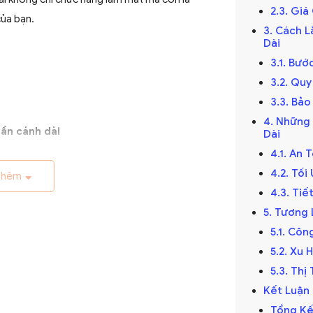
2.3. Gi
của bạn.
3. Cách L
Dài
3.1. Bướ
3.2. Qu
3.3. Bảo
4. Những
ần cánh dài
Dài
4.1. An 
ế kỷ 19, trở thành giải pháp thông gió hiệu
4.2. Tố
 đầu được làm thủ công và chạy bằng điện
thêm
4.3. Ti
riển với sự tiến bộ của công nghệ điện.
5. Tương 
5.1. Cô
5.2. Xu
5.3. Th
hập kỷ
Kết Luận
cánh dài đã được cải tiến với thiết kế hiện
Tổng Kế