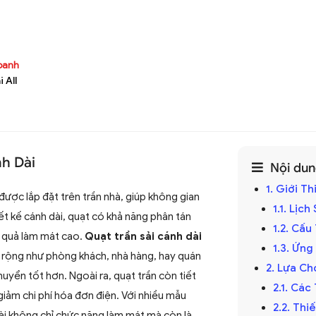
doanh
 All
nh Dài
Nội dung
1. Giới T
được lắp đặt trên trần nhà, giúp không gian
1.1. Lịc
ết kế cánh dài, quạt có khả năng phân tán
1.2. Cấ
u quả làm mát cao.
Quạt trần sải cánh dài
1.3. Ứng
rộng như phòng khách, nhà hàng, hay quán
2. Lựa Ch
uyển tốt hơn. Ngoài ra, quạt trần còn tiết
2.1. Các
giảm chi phí hóa đơn điện. Với nhiều mẫu
2.2. Th
ài không chỉ chức năng làm mát mà còn là