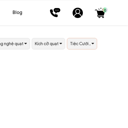
0
Blog
g nghệ quạt
Kích cỡ quạt
Tiệc Cưới ,