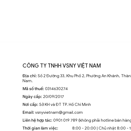
đại, động cơ mạnh mẽ và khả năng
không ngừng nghiên cứu để nâng
Xu hướng hiện tại trên thị trường
Hiện nay, quạt trần cánh dài không
CÔNG TY TNHH VSNY VIỆT NAM
trang trí sang trọng cho mọi kh
Địa chỉ:
Số 2 Đường 33, Khu Phố 2, Phường An Khánh, Thành
tiên tiến như điều khiển từ xa, đ
Nam.
minh.
Mã số thuế:
0314630274
Ngày cấp:
20/09/2017
Nơi cấp:
Sở KH và ĐT TP. Hồ Chí Minh
Email:
vsnyvietnam@gmail.com
Liên hệ hợp tác:
0901 019 789 (không phải hotline bán hàn
1.2. Cấu Tạo và Nguyên Lý Hoạt Đ
Thời gian làm việc:
8:00 - 20:00 | Chủ nhật 8:00 - 