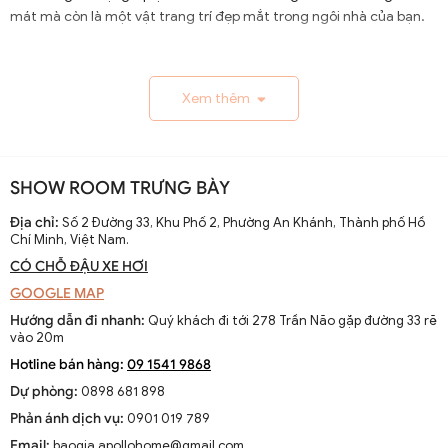
mát mà còn là một vật trang trí đẹp mắt trong ngôi nhà của bạn.
1.1. Lịch Sử và Sự Phát Triển
Xem thêm
Nguồn gốc và xuất xứ của quạt trần cánh dài
Quạt trần cánh dài xuất hiện từ thế kỷ 19, trở thành giải
pháp thông gió hiệu quả ở các khu vực nhiệt đới. Ban đầu
SHOW ROOM TRƯNG BÀY
được làm thủ công và chạy bằng điện từ pin, chúng
nhanh chóng phát triển với sự tiến bộ của công nghệ
Địa chỉ:
Số 2 Đường 33, Khu Phố 2, Phường An Khánh, Thành phố Hồ
Chí Minh, Việt Nam.
điện.
CÓ CHỖ ĐẬU XE HƠI
Sự thay đổi và cải tiến qua các thập kỷ
GOOGLE MAP
Từ những mẫu đơn giản, quạt trần cánh dài đã được cải
Hướng dẫn đi nhanh:
Quý khách đi tới 278 Trần Não gặp đường 33 rẽ
tiến với thiết kế hiện đại, động cơ mạnh mẽ và khả năng
vào 20m
điều chỉnh tốc độ. Các nhà sản xuất không ngừng nghiên
Hotline bán hàng:
09 1541 9868
cứu để nâng cao hiệu suất và thẩm mỹ của sản phẩm.
Dự phòng:
0898 681 898
Xu hướng hiện tại trên thị trường
Phản ánh dịch vụ:
0901 019 789
Hiện nay, quạt trần cánh dài không chỉ là thiết bị làm mát
Email:
baogia.apollohome@gmail.com