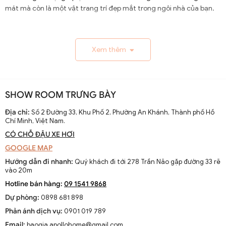
mát mà còn là một vật trang trí đẹp mắt trong ngôi nhà của bạn.
1.1. Lịch Sử và Sự Phát Triển
Xem thêm
Nguồn gốc và xuất xứ của quạt trần cánh dài
Quạt trần cánh dài xuất hiện từ thế kỷ 19, trở thành giải
pháp thông gió hiệu quả ở các khu vực nhiệt đới. Ban đầu
SHOW ROOM TRƯNG BÀY
được làm thủ công và chạy bằng điện từ pin, chúng
nhanh chóng phát triển với sự tiến bộ của công nghệ
Địa chỉ:
Số 2 Đường 33, Khu Phố 2, Phường An Khánh, Thành phố Hồ
Chí Minh, Việt Nam.
điện.
CÓ CHỖ ĐẬU XE HƠI
Sự thay đổi và cải tiến qua các thập kỷ
GOOGLE MAP
Từ những mẫu đơn giản, quạt trần cánh dài đã được cải
Hướng dẫn đi nhanh:
Quý khách đi tới 278 Trần Não gặp đường 33 rẽ
tiến với thiết kế hiện đại, động cơ mạnh mẽ và khả năng
vào 20m
điều chỉnh tốc độ. Các nhà sản xuất không ngừng nghiên
Hotline bán hàng:
09 1541 9868
cứu để nâng cao hiệu suất và thẩm mỹ của sản phẩm.
Dự phòng:
0898 681 898
Xu hướng hiện tại trên thị trường
Phản ánh dịch vụ:
0901 019 789
Hiện nay, quạt trần cánh dài không chỉ là thiết bị làm mát
Email:
baogia.apollohome@gmail.com