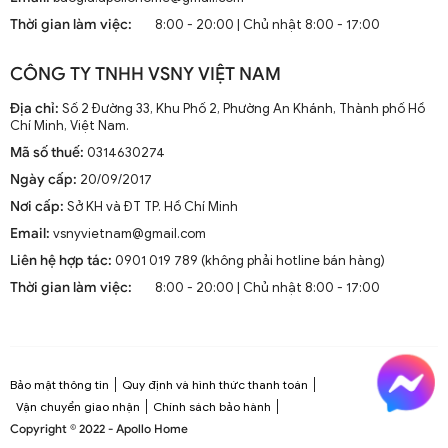
mà còn là phần trang trí sang trọng cho mọi không gian
Thời gian làm việc:
8:00 - 20:00 | Chủ nhật 8:00 - 17:00
sống. Chúng kết hợp công nghệ tiên tiến như điều khiển
từ xa, đèn LED và tích hợp với hệ thống nhà thông minh.
CÔNG TY TNHH VSNY VIỆT NAM
1.2. Cấu Tạo và Nguyên Lý Hoạt Động
Địa chỉ:
Số 2 Đường 33, Khu Phố 2, Phường An Khánh, Thành phố Hồ
Chí Minh, Việt Nam.
Mã số thuế:
0314630274
Cấu trúc tổng thể của quạt trần cánh dài
Ngày cấp:
20/09/2017
Quạt trần cánh dài thường gồm các bộ phận chính: động
Nơi cấp:
Sở KH và ĐT TP. Hồ Chí Minh
cơ, cánh quạt, bộ điều khiển và thân quạt. Các cánh quạt
Email:
vsnyvietnam@gmail.com
được chế tạo từ chất liệu như gỗ, kim loại hoặc
composite để đảm bảo độ bền và hiệu suất.
Liên hệ hợp tác:
0901 019 789 (không phải hotline bán hàng)
Thời gian làm việc:
8:00 - 20:00 | Chủ nhật 8:00 - 17:00
Nguyên lý hoạt động cơ bản
Quạt trần hoạt động dựa trên nguyên lý cung cấp luồng
không khí mát mẻ thông qua sự quay của cánh quạt.
Động cơ điện làm quay các cánh quạt, tạo ra dòng không
Bảo mật thông tin
Quy định và hình thức thanh toán
khí tuần hoàn trong không gian phòng.
Vận chuyển giao nhận
Chính sách bảo hành
Copyright © 2022 - Apollo Home
Công nghệ tiên tiến tích hợp