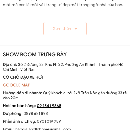
mát mà còn là một vật trang trí đẹp mắt trong ngôi nhà của bạn.
1.1. Lịch Sử và Sự Phát Triển
Xem thêm
Nguồn gốc và xuất xứ của quạt trần cánh dài
Quạt trần cánh dài xuất hiện từ thế kỷ 19, trở thành giải
pháp thông gió hiệu quả ở các khu vực nhiệt đới. Ban đầu
SHOW ROOM TRƯNG BÀY
được làm thủ công và chạy bằng điện từ pin, chúng
nhanh chóng phát triển với sự tiến bộ của công nghệ
Địa chỉ:
Số 2 Đường 33, Khu Phố 2, Phường An Khánh, Thành phố Hồ
Chí Minh, Việt Nam.
điện.
CÓ CHỖ ĐẬU XE HƠI
Sự thay đổi và cải tiến qua các thập kỷ
GOOGLE MAP
Từ những mẫu đơn giản, quạt trần cánh dài đã được cải
Hướng dẫn đi nhanh:
Quý khách đi tới 278 Trần Não gặp đường 33 rẽ
tiến với thiết kế hiện đại, động cơ mạnh mẽ và khả năng
vào 20m
điều chỉnh tốc độ. Các nhà sản xuất không ngừng nghiên
Hotline bán hàng:
09 1541 9868
cứu để nâng cao hiệu suất và thẩm mỹ của sản phẩm.
Dự phòng:
0898 681 898
Xu hướng hiện tại trên thị trường
Phản ánh dịch vụ:
0901 019 789
Hiện nay, quạt trần cánh dài không chỉ là thiết bị làm mát
Email:
baogia.apollohome@gmail.com