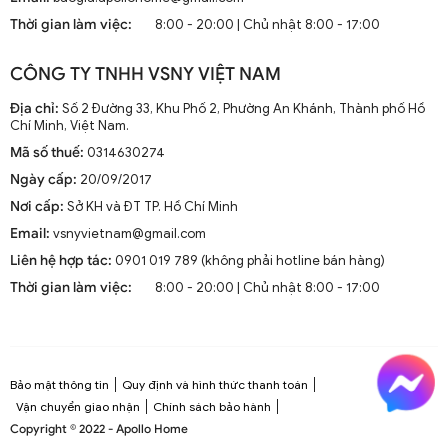
mà còn là phần trang trí sang trọng cho mọi không gian
Thời gian làm việc:
8:00 - 20:00 | Chủ nhật 8:00 - 17:00
sống. Chúng kết hợp công nghệ tiên tiến như điều khiển
từ xa, đèn LED và tích hợp với hệ thống nhà thông minh.
CÔNG TY TNHH VSNY VIỆT NAM
1.2. Cấu Tạo và Nguyên Lý Hoạt Động
Địa chỉ:
Số 2 Đường 33, Khu Phố 2, Phường An Khánh, Thành phố Hồ
Chí Minh, Việt Nam.
Mã số thuế:
0314630274
Cấu trúc tổng thể của quạt trần cánh dài
Ngày cấp:
20/09/2017
Quạt trần cánh dài thường gồm các bộ phận chính: động
Nơi cấp:
Sở KH và ĐT TP. Hồ Chí Minh
cơ, cánh quạt, bộ điều khiển và thân quạt. Các cánh quạt
Email:
vsnyvietnam@gmail.com
được chế tạo từ chất liệu như gỗ, kim loại hoặc
composite để đảm bảo độ bền và hiệu suất.
Liên hệ hợp tác:
0901 019 789 (không phải hotline bán hàng)
Thời gian làm việc:
8:00 - 20:00 | Chủ nhật 8:00 - 17:00
Nguyên lý hoạt động cơ bản
Quạt trần hoạt động dựa trên nguyên lý cung cấp luồng
không khí mát mẻ thông qua sự quay của cánh quạt.
Động cơ điện làm quay các cánh quạt, tạo ra dòng không
Bảo mật thông tin
Quy định và hình thức thanh toán
khí tuần hoàn trong không gian phòng.
Vận chuyển giao nhận
Chính sách bảo hành
Copyright © 2022 - Apollo Home
Công nghệ tiên tiến tích hợp