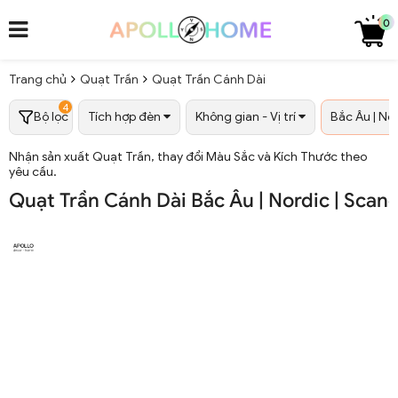
0
Trang chủ
Quạt Trần
Quạt Trần Cánh Dài
4
Bộ lọc
Tích hợp đèn
Không gian - Vị trí
Bắc Âu | Nor
Nhận sản xuất Quạt Trần, thay đổi Màu Sắc và Kích Thước theo
yêu cầu.
Quạt Trần Cánh Dài Bắc Âu | Nordic | Scan