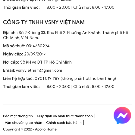
mà còn là phần trang trí sang trọng cho mọi không gian
Thời gian làm việc:
8:00 - 20:00 | Chủ nhật 8:00 - 17:00
sống. Chúng kết hợp công nghệ tiên tiến như điều khiển
từ xa, đèn LED và tích hợp với hệ thống nhà thông minh.
CÔNG TY TNHH VSNY VIỆT NAM
1.2. Cấu Tạo và Nguyên Lý Hoạt Động
Địa chỉ:
Số 2 Đường 33, Khu Phố 2, Phường An Khánh, Thành phố Hồ
Chí Minh, Việt Nam.
Mã số thuế:
0314630274
Cấu trúc tổng thể của quạt trần cánh dài
Ngày cấp:
20/09/2017
Quạt trần cánh dài thường gồm các bộ phận chính: động
Nơi cấp:
Sở KH và ĐT TP. Hồ Chí Minh
cơ, cánh quạt, bộ điều khiển và thân quạt. Các cánh quạt
Email:
vsnyvietnam@gmail.com
được chế tạo từ chất liệu như gỗ, kim loại hoặc
composite để đảm bảo độ bền và hiệu suất.
Liên hệ hợp tác:
0901 019 789 (không phải hotline bán hàng)
Thời gian làm việc:
8:00 - 20:00 | Chủ nhật 8:00 - 17:00
Nguyên lý hoạt động cơ bản
Quạt trần hoạt động dựa trên nguyên lý cung cấp luồng
không khí mát mẻ thông qua sự quay của cánh quạt.
Động cơ điện làm quay các cánh quạt, tạo ra dòng không
Bảo mật thông tin
Quy định và hình thức thanh toán
khí tuần hoàn trong không gian phòng.
Vận chuyển giao nhận
Chính sách bảo hành
Copyright © 2022 - Apollo Home
Công nghệ tiên tiến tích hợp