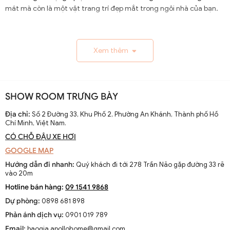
mát mà còn là một vật trang trí đẹp mắt trong ngôi nhà của bạn.
1.1. Lịch Sử và Sự Phát Triển
Xem thêm
Nguồn gốc và xuất xứ của quạt trần cánh dài
Quạt trần cánh dài xuất hiện từ thế kỷ 19, trở thành giải
pháp thông gió hiệu quả ở các khu vực nhiệt đới. Ban đầu
SHOW ROOM TRƯNG BÀY
được làm thủ công và chạy bằng điện từ pin, chúng
nhanh chóng phát triển với sự tiến bộ của công nghệ
Địa chỉ:
Số 2 Đường 33, Khu Phố 2, Phường An Khánh, Thành phố Hồ
Chí Minh, Việt Nam.
điện.
CÓ CHỖ ĐẬU XE HƠI
Sự thay đổi và cải tiến qua các thập kỷ
GOOGLE MAP
Từ những mẫu đơn giản, quạt trần cánh dài đã được cải
Hướng dẫn đi nhanh:
Quý khách đi tới 278 Trần Não gặp đường 33 rẽ
tiến với thiết kế hiện đại, động cơ mạnh mẽ và khả năng
vào 20m
điều chỉnh tốc độ. Các nhà sản xuất không ngừng nghiên
Hotline bán hàng:
09 1541 9868
cứu để nâng cao hiệu suất và thẩm mỹ của sản phẩm.
Dự phòng:
0898 681 898
Xu hướng hiện tại trên thị trường
Phản ánh dịch vụ:
0901 019 789
Hiện nay, quạt trần cánh dài không chỉ là thiết bị làm mát
Email:
baogia.apollohome@gmail.com