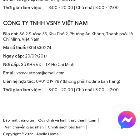
mà còn là phần trang trí sang trọng cho mọi không gian
Thời gian làm việc:
8:00 - 20:00 | Chủ nhật 8:00 - 17:00
sống. Chúng kết hợp công nghệ tiên tiến như điều khiển
từ xa, đèn LED và tích hợp với hệ thống nhà thông minh.
CÔNG TY TNHH VSNY VIỆT NAM
1.2. Cấu Tạo và Nguyên Lý Hoạt Động
Địa chỉ:
Số 2 Đường 33, Khu Phố 2, Phường An Khánh, Thành phố Hồ
Chí Minh, Việt Nam.
Mã số thuế:
0314630274
Cấu trúc tổng thể của quạt trần cánh dài
Ngày cấp:
20/09/2017
Quạt trần cánh dài thường gồm các bộ phận chính: động
Nơi cấp:
Sở KH và ĐT TP. Hồ Chí Minh
cơ, cánh quạt, bộ điều khiển và thân quạt. Các cánh quạt
Email:
vsnyvietnam@gmail.com
được chế tạo từ chất liệu như gỗ, kim loại hoặc
composite để đảm bảo độ bền và hiệu suất.
Liên hệ hợp tác:
0901 019 789 (không phải hotline bán hàng)
Thời gian làm việc:
8:00 - 20:00 | Chủ nhật 8:00 - 17:00
Nguyên lý hoạt động cơ bản
Quạt trần hoạt động dựa trên nguyên lý cung cấp luồng
không khí mát mẻ thông qua sự quay của cánh quạt.
Động cơ điện làm quay các cánh quạt, tạo ra dòng không
Bảo mật thông tin
Quy định và hình thức thanh toán
khí tuần hoàn trong không gian phòng.
Vận chuyển giao nhận
Chính sách bảo hành
Copyright © 2022 - Apollo Home
Công nghệ tiên tiến tích hợp