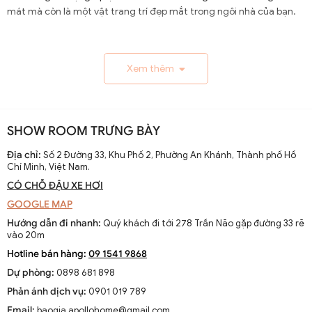
mát mà còn là một vật trang trí đẹp mắt trong ngôi nhà của bạn.
1.1. Lịch Sử và Sự Phát Triển
Xem thêm
Nguồn gốc và xuất xứ của quạt trần cánh dài
Quạt trần cánh dài xuất hiện từ thế kỷ 19, trở thành giải
pháp thông gió hiệu quả ở các khu vực nhiệt đới. Ban đầu
SHOW ROOM TRƯNG BÀY
được làm thủ công và chạy bằng điện từ pin, chúng
nhanh chóng phát triển với sự tiến bộ của công nghệ
Địa chỉ:
Số 2 Đường 33, Khu Phố 2, Phường An Khánh, Thành phố Hồ
Chí Minh, Việt Nam.
điện.
CÓ CHỖ ĐẬU XE HƠI
Sự thay đổi và cải tiến qua các thập kỷ
GOOGLE MAP
Từ những mẫu đơn giản, quạt trần cánh dài đã được cải
Hướng dẫn đi nhanh:
Quý khách đi tới 278 Trần Não gặp đường 33 rẽ
tiến với thiết kế hiện đại, động cơ mạnh mẽ và khả năng
vào 20m
điều chỉnh tốc độ. Các nhà sản xuất không ngừng nghiên
Hotline bán hàng:
09 1541 9868
cứu để nâng cao hiệu suất và thẩm mỹ của sản phẩm.
Dự phòng:
0898 681 898
Xu hướng hiện tại trên thị trường
Phản ánh dịch vụ:
0901 019 789
Hiện nay, quạt trần cánh dài không chỉ là thiết bị làm mát
Email:
baogia.apollohome@gmail.com