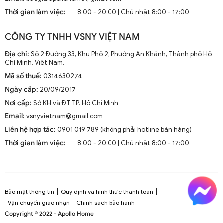
mà còn là phần trang trí sang trọng cho mọi không gian
Thời gian làm việc:
8:00 - 20:00 | Chủ nhật 8:00 - 17:00
sống. Chúng kết hợp công nghệ tiên tiến như điều khiển
từ xa, đèn LED và tích hợp với hệ thống nhà thông minh.
CÔNG TY TNHH VSNY VIỆT NAM
1.2. Cấu Tạo và Nguyên Lý Hoạt Động
Địa chỉ:
Số 2 Đường 33, Khu Phố 2, Phường An Khánh, Thành phố Hồ
Chí Minh, Việt Nam.
Mã số thuế:
0314630274
Cấu trúc tổng thể của quạt trần cánh dài
Ngày cấp:
20/09/2017
Quạt trần cánh dài thường gồm các bộ phận chính: động
Nơi cấp:
Sở KH và ĐT TP. Hồ Chí Minh
cơ, cánh quạt, bộ điều khiển và thân quạt. Các cánh quạt
Email:
vsnyvietnam@gmail.com
được chế tạo từ chất liệu như gỗ, kim loại hoặc
composite để đảm bảo độ bền và hiệu suất.
Liên hệ hợp tác:
0901 019 789 (không phải hotline bán hàng)
Thời gian làm việc:
8:00 - 20:00 | Chủ nhật 8:00 - 17:00
Nguyên lý hoạt động cơ bản
Quạt trần hoạt động dựa trên nguyên lý cung cấp luồng
không khí mát mẻ thông qua sự quay của cánh quạt.
Động cơ điện làm quay các cánh quạt, tạo ra dòng không
Bảo mật thông tin
Quy định và hình thức thanh toán
khí tuần hoàn trong không gian phòng.
Vận chuyển giao nhận
Chính sách bảo hành
Copyright © 2022 - Apollo Home
Công nghệ tiên tiến tích hợp