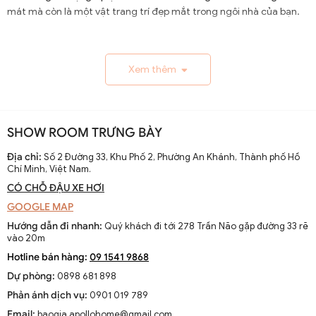
mát mà còn là một vật trang trí đẹp mắt trong ngôi nhà của bạn.
1.1. Lịch Sử và Sự Phát Triển
Xem thêm
Nguồn gốc và xuất xứ của quạt trần cánh dài
Quạt trần cánh dài xuất hiện từ thế kỷ 19, trở thành giải
pháp thông gió hiệu quả ở các khu vực nhiệt đới. Ban đầu
SHOW ROOM TRƯNG BÀY
được làm thủ công và chạy bằng điện từ pin, chúng
nhanh chóng phát triển với sự tiến bộ của công nghệ
Địa chỉ:
Số 2 Đường 33, Khu Phố 2, Phường An Khánh, Thành phố Hồ
Chí Minh, Việt Nam.
điện.
CÓ CHỖ ĐẬU XE HƠI
Sự thay đổi và cải tiến qua các thập kỷ
GOOGLE MAP
Từ những mẫu đơn giản, quạt trần cánh dài đã được cải
Hướng dẫn đi nhanh:
Quý khách đi tới 278 Trần Não gặp đường 33 rẽ
tiến với thiết kế hiện đại, động cơ mạnh mẽ và khả năng
vào 20m
điều chỉnh tốc độ. Các nhà sản xuất không ngừng nghiên
Hotline bán hàng:
09 1541 9868
cứu để nâng cao hiệu suất và thẩm mỹ của sản phẩm.
Dự phòng:
0898 681 898
Xu hướng hiện tại trên thị trường
Phản ánh dịch vụ:
0901 019 789
Hiện nay, quạt trần cánh dài không chỉ là thiết bị làm mát
Email:
baogia.apollohome@gmail.com