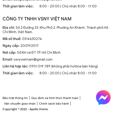
mà còn là phần trang trí sang trọng cho mọi không gian
Thời gian làm việc:
8:00 - 20:00 | Chủ nhật 8:00 - 17:00
sống. Chúng kết hợp công nghệ tiên tiến như điều khiển
từ xa, đèn LED và tích hợp với hệ thống nhà thông minh.
CÔNG TY TNHH VSNY VIỆT NAM
1.2. Cấu Tạo và Nguyên Lý Hoạt Động
Địa chỉ:
Số 2 Đường 33, Khu Phố 2, Phường An Khánh, Thành phố Hồ
Chí Minh, Việt Nam.
Mã số thuế:
0314630274
Cấu trúc tổng thể của quạt trần cánh dài
Ngày cấp:
20/09/2017
Quạt trần cánh dài thường gồm các bộ phận chính: động
Nơi cấp:
Sở KH và ĐT TP. Hồ Chí Minh
cơ, cánh quạt, bộ điều khiển và thân quạt. Các cánh quạt
Email:
vsnyvietnam@gmail.com
được chế tạo từ chất liệu như gỗ, kim loại hoặc
composite để đảm bảo độ bền và hiệu suất.
Liên hệ hợp tác:
0901 019 789 (không phải hotline bán hàng)
Thời gian làm việc:
8:00 - 20:00 | Chủ nhật 8:00 - 17:00
Nguyên lý hoạt động cơ bản
Quạt trần hoạt động dựa trên nguyên lý cung cấp luồng
không khí mát mẻ thông qua sự quay của cánh quạt.
Động cơ điện làm quay các cánh quạt, tạo ra dòng không
Bảo mật thông tin
Quy định và hình thức thanh toán
khí tuần hoàn trong không gian phòng.
Vận chuyển giao nhận
Chính sách bảo hành
Copyright © 2022 - Apollo Home
Công nghệ tiên tiến tích hợp