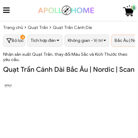
0
Trang chủ
Quạt Trần
Quạt Trần Cánh Dài
4
Bộ lọc
Tích hợp đèn
Không gian - Vị trí
Bắc Âu | Nor
Nhận sản xuất Quạt Trần, thay đổi Màu Sắc và Kích Thước theo
yêu cầu.
Quạt Trần Cánh Dài Bắc Âu | Nordic | Sca