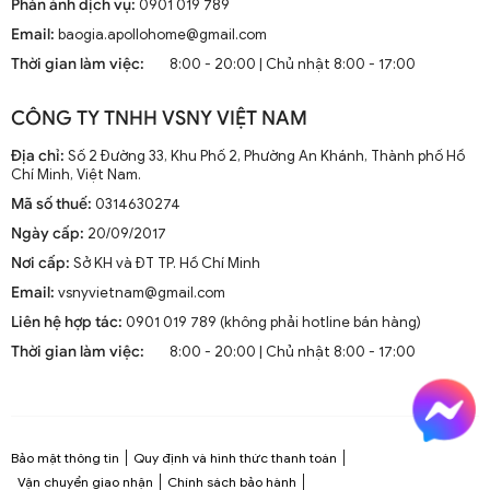
Phản ánh dịch vụ:
0901 019 789
Email:
baogia.apollohome@gmail.com
Thời gian làm việc:
8:00 - 20:00 | Chủ nhật 8:00 - 17:00
CÔNG TY TNHH VSNY VIỆT NAM
Địa chỉ:
Số 2 Đường 33, Khu Phố 2, Phường An Khánh, Thành phố Hồ
Chí Minh, Việt Nam.
Mã số thuế:
0314630274
Ngày cấp:
20/09/2017
Nơi cấp:
Sở KH và ĐT TP. Hồ Chí Minh
Email:
vsnyvietnam@gmail.com
Liên hệ hợp tác:
0901 019 789 (không phải hotline bán hàng)
Thời gian làm việc:
8:00 - 20:00 | Chủ nhật 8:00 - 17:00
Bảo mật thông tin
Quy định và hình thức thanh toán
Vận chuyển giao nhận
Chính sách bảo hành