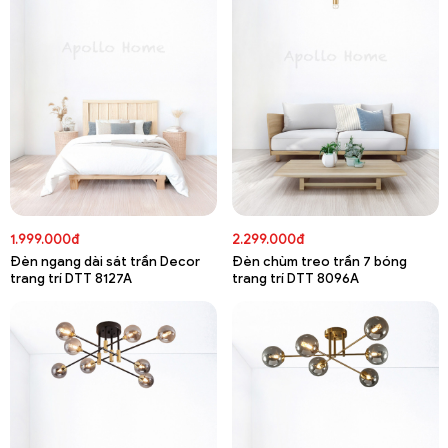
1.999.000đ
2.299.000đ
Đèn ngang dài sát trần Decor
Đèn chùm treo trần 7 bóng
trang trí DTT 8127A
trang trí DTT 8096A