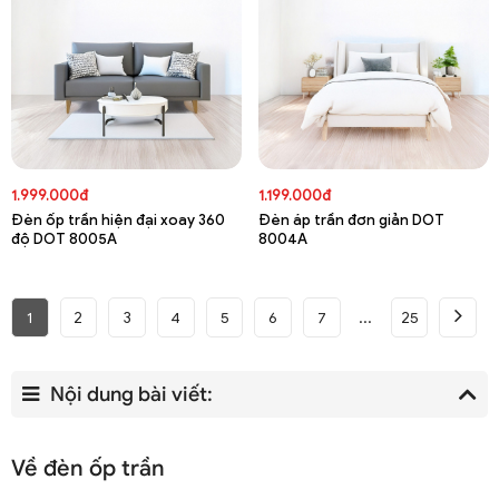
1.999.000đ
1.199.000đ
Đèn ốp trần hiện đại xoay 360
Đèn áp trần đơn giản DOT
độ DOT 8005A
8004A
1
2
3
4
5
6
7
25
Nội dung bài viết:
Về đèn ốp trần