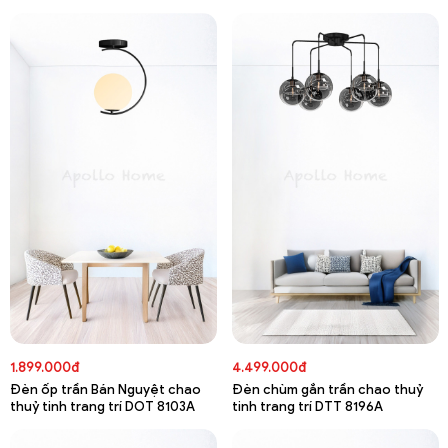
1.899.000đ
4.499.000đ
Đèn ốp trần Bán Nguyệt chao
Đèn chùm gắn trần chao thuỷ
thuỷ tinh trang trí DOT 8103A
tinh trang trí DTT 8196A