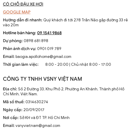
CÓ CHỖ ĐẬU XE HƠI
năng.
GOOGLE MAP
2. Đèn ốp trần vuông
Hướng dẫn đi nhanh:
Quý khách đi tới 278 Trần Não gặp đường 33 rẽ
vào 20m
Do thiết kế đơn giản nên đèn ốp trần trang trí dạng vuông có nhiều
loại như LED và các loại đui đèn đèn phổ thông khác nhau đáp ứng
Hotline bán hàng:
09 1541 9868
nhu cầu chiếu sáng tối ưu cho không gian. Bằng cách phân tán ánh
Dự phòng:
0898 681 898
sáng từ trên xuống dưới, đèn giúp tạo nên sự cân bằng và gắn kết
Phản ánh dịch vụ:
0901 019 789
trong không gian sống.
Email:
baogia.apollohome@gmail.com
3. Đèn ốp trần hình chữ nhật
Thời gian làm việc:
8:00 - 20:00 | Chủ nhật 8:00 - 17:00
Đèn ốp trần trang trí hình chữ nhật là một lựa chọn tuyệt vời để tạo
cảm giác hiện đại, sang trọng và tăng tính thẩm mỹ cho không
CÔNG TY TNHH VSNY VIỆT NAM
gian nội thất. Với sự đa dạng thiết kế và màu sắc, đèn ốp trần
Địa chỉ:
Số 2 Đường 33, Khu Phố 2, Phường An Khánh, Thành phố Hồ
trang trí hình chữ nhật sẽ trở thành một sản phẩm không thể thiếu
Chí Minh, Việt Nam.
cho các không gian sống đương đại.
Mã số thuế:
0314630274
4. Đèn ốp trần dạng mâm
Ngày cấp:
20/09/2017
Đèn ốp trần dạng mâm là loại đèn trang trí chiếu sáng được lắp
Nơi cấp:
Sở KH và ĐT TP. Hồ Chí Minh
chìm trên trần nhà, tạo nên không gian sống hiện đại, sang trọng.
Email:
vsnyvietnam@gmail.com
Dù tròn hay vuông, đèn trần tạo ra sự cân bằng và thống nhất