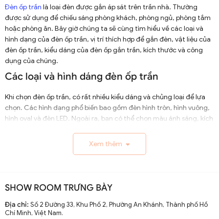
Đèn ốp trần
là loại đèn được gắn áp sát trên trần nhà. Thường
được sử dụng để chiếu sáng phòng khách, phòng ngủ, phòng tắm
hoặc phòng ăn. Bây giờ chúng ta sẽ cùng tìm hiểu về các loại và
hình dạng của đèn ốp trần, vị trí thích hợp để gắn đèn, vật liệu của
đèn ốp trần, kiểu dáng của đèn ốp gắn trần, kích thước và công
dụng của chúng.
Các loại và hình dáng đèn ốp trần
Khi chọn đèn ốp trần, có rất nhiều kiểu dáng và chủng loại để lựa
chọn. Các hình dạng phổ biến bao gồm đèn hình tròn, hình vuông,
hình oval và đèn LED. Ngoài ra, bạn có thể chọn màu ánh sáng, kích
thước, màu sắc, công suất và chất liệu để phù hợp với không gian
của mình. Dưới dây là một số loại và hình dáng chính của đèn ốp
Xem thêm
trần:
1. Đèn ốp trần tròn
Đèn ốp trần tròn có nhiều kích cỡ khác và phù hợp với nhiều không
SHOW ROOM TRƯNG BÀY
gian khác nhau, chẳng hạn như phòng khách, phòng ngủ, nhà bếp
Địa chỉ:
Số 2 Đường 33, Khu Phố 2, Phường An Khánh, Thành phố Hồ
và văn phòng. Nó cũng có thể kết hợp với các loại đèn khác để tạo
Chí Minh, Việt Nam.
ra không gian chiếu sáng đồng đều và góp phần tiết kiệm điện