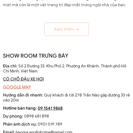
mát mà còn là một vật trang trí đẹp mắt trong ngôi nhà của bạn.
1.1. Lịch Sử và Sự Phát Triển
Xem thêm
Nguồn gốc và xuất xứ của quạt trần cánh dài
Quạt trần cánh dài xuất hiện từ thế kỷ 19, trở thành giải
pháp thông gió hiệu quả ở các khu vực nhiệt đới. Ban đầu
SHOW ROOM TRƯNG BÀY
được làm thủ công và chạy bằng điện từ pin, chúng
nhanh chóng phát triển với sự tiến bộ của công nghệ
Địa chỉ:
Số 2 Đường 33, Khu Phố 2, Phường An Khánh, Thành phố Hồ
Chí Minh, Việt Nam.
điện.
CÓ CHỖ ĐẬU XE HƠI
Sự thay đổi và cải tiến qua các thập kỷ
GOOGLE MAP
Từ những mẫu đơn giản, quạt trần cánh dài đã được cải
Hướng dẫn đi nhanh:
Quý khách đi tới 278 Trần Não gặp đường 33 rẽ
tiến với thiết kế hiện đại, động cơ mạnh mẽ và khả năng
vào 20m
điều chỉnh tốc độ. Các nhà sản xuất không ngừng nghiên
Hotline bán hàng:
09 1541 9868
cứu để nâng cao hiệu suất và thẩm mỹ của sản phẩm.
Dự phòng:
0898 681 898
Xu hướng hiện tại trên thị trường
Phản ánh dịch vụ:
0901 019 789
Hiện nay, quạt trần cánh dài không chỉ là thiết bị làm mát
Email:
baogia.apollohome@gmail.com